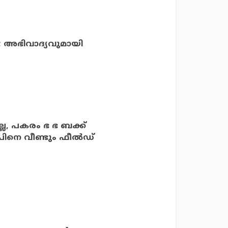
 അഭിവാദ്യവുമായി
ല്ല, പകരം ഭ ഭ ബക്ക്
ിനെ വീണ്ടും ഫീല്‍ഡ്