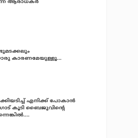
യെന്ന് ആരാധകർ
ുമടക്കലും
രു കാരണമേയുള്ളൂ...
ക്കിയടിച്ച് എനിക്ക് പോകാൻ
ോട് കൂടി ബൈജുവിന്റെ
െങ്കിൽ....