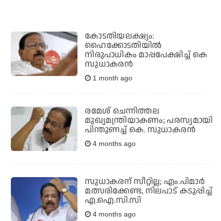
കോടതിയലക്ഷ്യം:
ഹൈക്കോടതിയില്‍
നിരുപാധികം മാപ്പപേക്ഷിച്ച് കെ
സുധാകരന്‍
1 month ago
രമേശ് ചെന്നിത്തല
മുഖ്യമന്ത്രിയാകണം; പരസ്യമായി
പിന്തുണച്ച് കെ. സുധാകരൻ
4 months ago
സുധാകരന് സീറ്റില്ല; എം.പിമാര്‍
മത്സരിക്കേണ്ട, നിലപാട് കടുപ്പിച്ച്
എ.ഐ.സി.സി
4 months ago