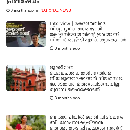
പ്രതിഷേധം
3 months ago
NATIONAL NEWS
Interview | കേരളത്തിലെ
വിദ്യാഭ്യാസ രംഗം ജാതി
കോളനിയായതിന്റെ ഇരയാണ്
നിതിന്‍ രാജ്: ടി.എസ്. ശ്യാംകുമാര്‍
3 months ago
ദുരഭിമാന
കൊലപാതകത്തിനെതിരെ
നിയമുണ്ടാക്കേണ്ടത് നിയമസഭ;
കോടതിക്ക് ഉത്തരവിടാനാവില്ല:
മദ്രാസ് ഹൈക്കോടതി
3 months ago
ബി.ജെ.പിയില്‍ ജാതി വിവേചനം;
ബി. ഗോപാലകൃഷ്ണന്‍
തെരഞ്ഞെടുപ്പ് പ്രചാരണത്തിന്