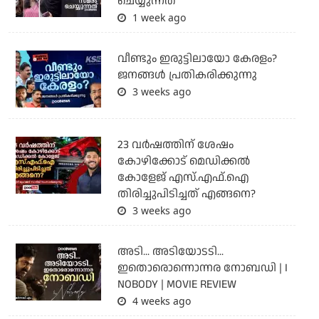
ചെയ്യുന്നത്
1 week ago
വീണ്ടും ഇരുട്ടിലായോ കേരളം?
ജനങ്ങൾ പ്രതികരിക്കുന്നു
3 weeks ago
23 വർഷത്തിന് ശേഷം
കോഴിക്കോട് മെഡിക്കൽ
കോളേജ് എസ്.എഫ്.ഐ
തിരിച്ചുപിടിച്ചത് എങ്ങനെ?
3 weeks ago
അടി... അടിയോടടി...
ഇതൊരൊന്നൊന്നര നോബഡി | I
NOBODY | MOVIE REVIEW
4 weeks ago