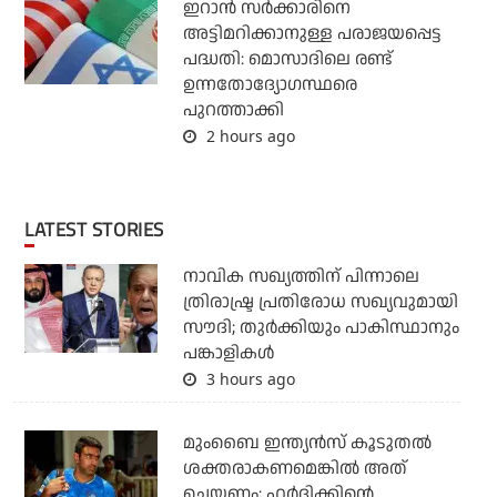
ഇറാന്‍ സര്‍ക്കാരിനെ
അട്ടിമറിക്കാനുള്ള പരാജയപ്പെട്ട
പദ്ധതി: മൊസാദിലെ രണ്ട്
ഉന്നതോദ്യോഗസ്ഥരെ
പുറത്താക്കി
2 hours ago
LATEST STORIES
നാവിക സഖ്യത്തിന് പിന്നാലെ
ത്രിരാഷ്ട്ര പ്രതിരോധ സഖ്യവുമായി
സൗദി; തുര്‍ക്കിയും പാകിസ്ഥാനും
പങ്കാളികള്‍
3 hours ago
മുംബൈ ഇന്ത്യന്‍സ് കൂടുതല്‍
ശക്തരാകണമെങ്കില്‍ അത്
ചെയ്യണം; ഹര്‍ദിക്കിന്റെ