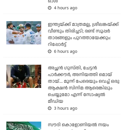
ഓള്‍
4 hours ago
ഇന്ത്യയ്ക്ക് മാത്രമല്ല, ശ്രീലങ്കയ്ക്ക്
വീണ്ടും തിരിച്ചടി; രണ്ട് സൂപ്പര്‍
താരങ്ങളും പുറത്തായേക്കും:
റിപ്പോര്‍ട്ട്
6 hours ago
അച്ഛന്‍ ഗുസ്തി, ചേട്ടന്‍
പാര്‍ക്കൗര്‍, അനിയത്തി മൊയ്
തായ്.... മൂന്ന് പേരെയും വെച്ച് ഒരു
ആക്ഷന്‍ സിനിമ ആരെങ്കിലും
ചെയ്യുമോ എന്ന് സോഷ്യല്‍
മീഡിയ
3 hours ago
സൗദി കൊളോണിയല്‍ നയം