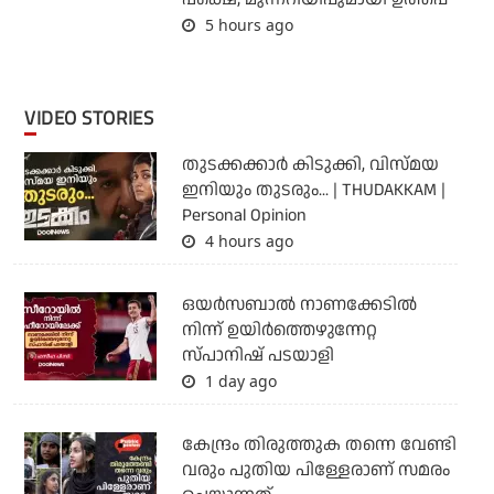
5 hours ago
VIDEO STORIES
തുടക്കക്കാര്‍ കിടുക്കി, വിസ്മയ
ഇനിയും തുടരും... | THUDAKKAM |
Personal Opinion
4 hours ago
ഒയര്‍സബാൽ നാണക്കേടിൽ
നിന്ന് ഉയിർത്തെഴുന്നേറ്റ
സ്പാനിഷ് പടയാളി
1 day ago
കേന്ദ്രം തിരുത്തുക തന്നെ വേണ്ടി
വരും പുതിയ പിള്ളേരാണ് സമരം