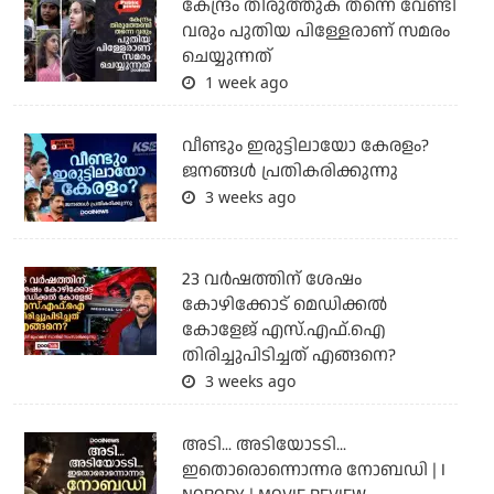
കേന്ദ്രം തിരുത്തുക തന്നെ വേണ്ടി
വരും പുതിയ പിള്ളേരാണ് സമരം
ചെയ്യുന്നത്
1 week ago
വീണ്ടും ഇരുട്ടിലായോ കേരളം?
ജനങ്ങൾ പ്രതികരിക്കുന്നു
3 weeks ago
23 വർഷത്തിന് ശേഷം
കോഴിക്കോട് മെഡിക്കൽ
കോളേജ് എസ്.എഫ്.ഐ
തിരിച്ചുപിടിച്ചത് എങ്ങനെ?
3 weeks ago
അടി... അടിയോടടി...
ഇതൊരൊന്നൊന്നര നോബഡി | I