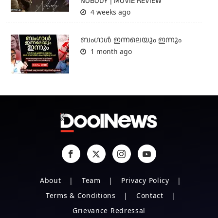
NOBODY | MOVIE REVIEW
4 weeks ago
ബംഗാള്‍ ഇന്നലെയും ഇന്നും
1 month ago
About
Team
Privacy Policy
Terms & Conditions
Contact
Grievance Redressal