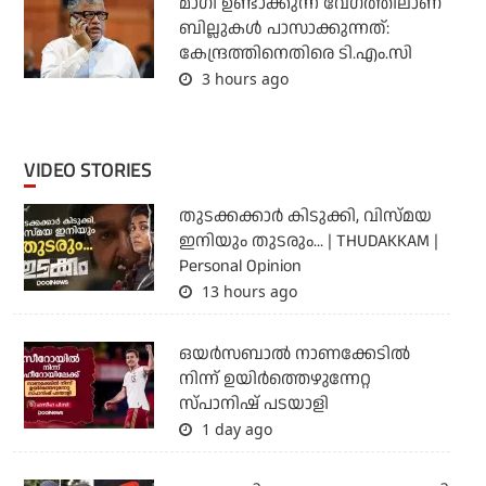
മാഗി ഉണ്ടാക്കുന്ന വേഗത്തിലാണ്
ബില്ലുകള്‍ പാസാക്കുന്നത്:
കേന്ദ്രത്തിനെതിരെ ടി.എം.സി
3 hours ago
VIDEO STORIES
തുടക്കക്കാര്‍ കിടുക്കി, വിസ്മയ
ഇനിയും തുടരും... | THUDAKKAM |
Personal Opinion
13 hours ago
ഒയര്‍സബാൽ നാണക്കേടിൽ
നിന്ന് ഉയിർത്തെഴുന്നേറ്റ
സ്പാനിഷ് പടയാളി
1 day ago