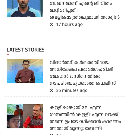
ലേഖനമാണ് എന്റെ ജീവിതം
മാറ്റിമറിച്ചത്':
വെളിപ്പെടുത്തലുമായി അശ്വിന്‍
17 hours ago
LATEST STORIES
വിദ്യാര്‍ത്ഥികള്‍ക്കെതിരായ
അധിക്ഷേപ പരാമര്‍ശം; ടി.ജി
മോഹന്‍ദാസിനെതിരെ
നടപടിയെടുക്കാതെ പൊലീസ്
36 minutes ago
കള്ളിപ്പൂങ്കുയിലേ എന്ന
ഗാനത്തിൽ 'കള്ളി' എന്ന വാക്ക്
തന്നെ ഉപയോഗിക്കാൻ കാരണം
അതായിരുന്നു: ബേണി