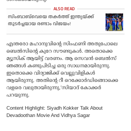
സിംബാബ്‌വെയെ തകര്‍ത്ത് ഇന്ത്യയ്ക്ക്
തുടര്‍ച്ചയായ രണ്ടാം വിജയം!
എന്തരോ മഹാനുവിന്റെ സിംഫണി അതുപോലെ
ബെൽസിന്റെ കുറേ സൗണ്ടുകൾ. അതൊക്കെ
മ്യൂസിക് ആയിട്ട് വരണം. ആ സെവൻ ബെൽസ്
ഞങ്ങൾ കണ്ടുപിടിച്ച ഒരു സാധനമായിരുന്നു.
ഇതൊക്കെ വിദ്യാജിക്ക് വെല്ലുവിളികൾ
ആയിരുന്നു. അതിന്റെ റീ റെക്കോർഡിങ്ങൊക്കെ
വളരെ വലുതായിരുന്നു,’സിയാദ് കോക്കർ
പറയുന്നു.
Content Highlight: Siyadh Kokker Talk About
Devadoothan Movie And Vidhya Sagar