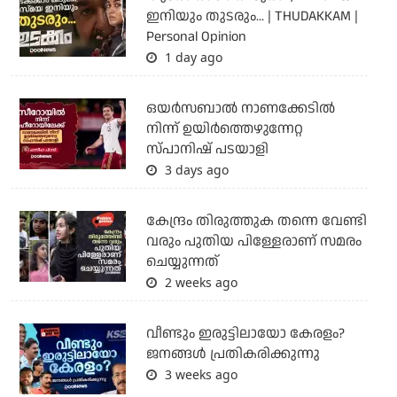
ഇനിയും തുടരും... | THUDAKKAM |
Personal Opinion
1 day ago
ഒയര്‍സബാൽ നാണക്കേടിൽ
നിന്ന് ഉയിർത്തെഴുന്നേറ്റ
സ്പാനിഷ് പടയാളി
3 days ago
കേന്ദ്രം തിരുത്തുക തന്നെ വേണ്ടി
വരും പുതിയ പിള്ളേരാണ് സമരം
ചെയ്യുന്നത്
2 weeks ago
വീണ്ടും ഇരുട്ടിലായോ കേരളം?
ജനങ്ങൾ പ്രതികരിക്കുന്നു
3 weeks ago