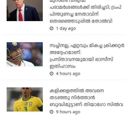
മുസ്‌ലീം വിരുദ്ധ
പരാമര്‍ശങ്ങള്‍ക്ക് തിരിച്ചടി; ട്രംപ്
പിന്തുണച്ച നേതാവിന്
തെരഞ്ഞെടുപ്പില്‍ തോല്‍വി
1 day ago
സച്ചിനല്ല, ഏറ്റവും മികച്ച ക്രിക്കറ്റര്‍
അദ്ദേഹമാണ്:
പ്രസ്താവനയുമായി ഓസീസ്
ഇതിഹാസം
4 hours ago
കളിക്കളത്തില്‍ അവനെ
തടഞ്ഞു നിര്‍ത്താന്‍
ബുദ്ധിമുട്ടാണ്: തിയാഗോ സില്‍വ
9 hours ago