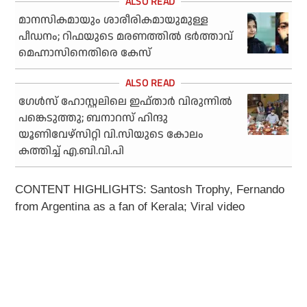
മാനസികമായും ശാരീരികമായുമുള്ള
പീഡനം; റിഫയുടെ മരണത്തില്‍ ഭര്‍ത്താവ്
മെഹ്നാസിനെതിരെ കേസ്
ഗേള്‍സ് ഹോസ്റ്റലിലെ ഇഫ്താര്‍ വിരുന്നില്‍
പങ്കെടുത്തു; ബനാറസ് ഹിന്ദു
യൂണിവേഴ്‌സിറ്റി വി.സിയുടെ കോലം
കത്തിച്ച് എ.ബി.വി.പി
CONTENT HIGHLIGHTS: Santosh Trophy, Fernando
from Argentina as a fan of Kerala; Viral video