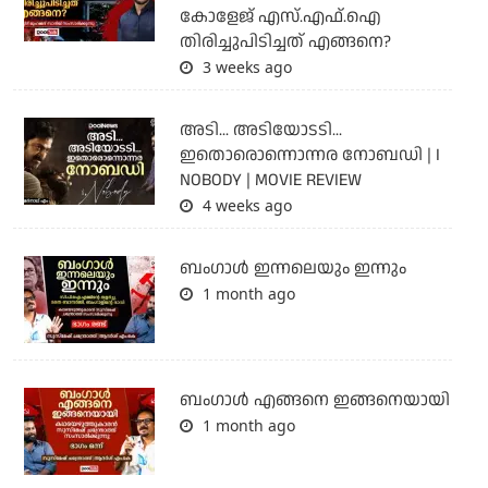
കോളേജ് എസ്.എഫ്.ഐ
തിരിച്ചുപിടിച്ചത് എങ്ങനെ?
3 weeks ago
അടി... അടിയോടടി...
ഇതൊരൊന്നൊന്നര നോബഡി | I
NOBODY | MOVIE REVIEW
4 weeks ago
ബംഗാള്‍ ഇന്നലെയും ഇന്നും
1 month ago
ബം​ഗാൾ എങ്ങനെ ഇങ്ങനെയായി
1 month ago