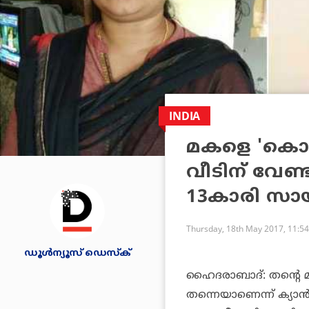
INDIA
മകളെ 'കൊന
വീടിന് വേണ്ടി
13കാരി സായ
Thursday, 18th May 2017, 11:5
ഡൂള്‍ന്യൂസ് ഡെസ്‌ക്
ഹൈദരാബാദ്: തന്റെ 
തന്നെയാണെന്ന് ക്യാന്‍