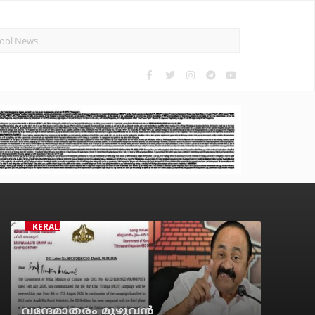
KERALA
വന്ദേമാതരം മുഴുവന്‍