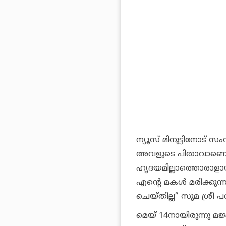
ന്യൂസ് മിനുട്ടിനോട
അവളുടെ പിതാവാണെന്
ഹൃദയമില്ലാത്തൊരാളായ
എന്റെ മകള്‍ മരിക്കുന
ചെയ്തില്ല” സുമ ശ്രീ പ
മെയ് 14നായിരുന്നു മജ്