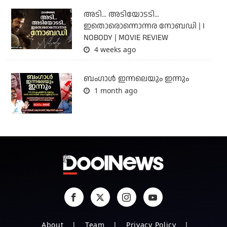
അടി... അടിയോടടി...
ഇതൊരൊന്നൊന്നര നോബഡി | I
NOBODY | MOVIE REVIEW
4 weeks ago
ബംഗാള്‍ ഇന്നലെയും ഇന്നും
1 month ago
About
Team
Privacy Policy