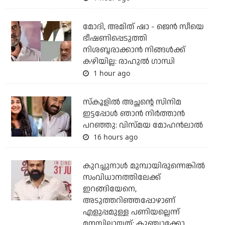
മോദി, അമിത് ഷാ - ജെന്‍ സീയെ
ഭീഷണിപ്പെടുത്തി
നിശബ്ദരാക്കാന്‍ നിങ്ങള്‍ക്ക്
കഴിയില്ല: രാഹുല്‍ ഗാന്ധി
1 hour ago
സ്കൂളിൽ അച്ഛന്റെ സിനിമ
ഇട്ടപ്പോൾ ഞാൻ നിർത്താൻ
പറഞ്ഞു: വിസ്മയ മോഹൻലാൽ
16 hours ago
കുറച്ചുനാള്‍ മുമ്പായിരുന്നെങ്കില്‍
സംവിധാനത്തിലേക്ക്
ഇറങ്ങിയേനെ,
അടുത്തറിഞ്ഞപ്പോഴാണ്
എളുപ്പമുള്ള പണിയല്ലെന്ന്
മനസിലായത്: കുഞ്ചാക്കോ