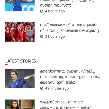
സഞ്ജു സാംസണ്‍
4 hours ago
നാല് മത്സരങ്ങൾ 76 ഗോളുകൾ;
വീശിയടിച്ച് ബയേൺ കൊടുങ്കാറ്റ്
5 hours ago
LATEST STORIES
മറഡോണയെ പോലും വിറപ്പിച്ച
വന്മതില്‍; ഇറ്റാലിയന്‍ ഇതിഹാസം
ബറേസി ഇനി ഓര്‍മ
4 minutes ago
'ഒഴുക്കിനൊപ്പം നീന്താന്‍
എളുപ്പമാണ്, പക്ഷേ ഒറ്റയ്ക്ക്