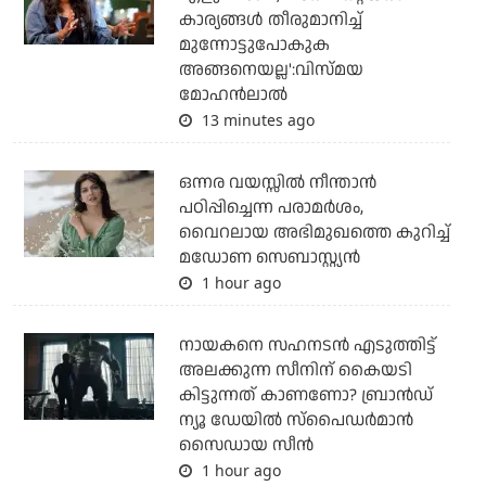
കാര്യങ്ങള്‍ തീരുമാനിച്ച്
മുന്നോട്ടുപോകുക
അങ്ങനെയല്ല':വിസ്മയ
മോഹന്‍ലാല്‍
13 minutes ago
ഒന്നര വയസ്സിൽ നീന്താൻ
പഠിപ്പിച്ചെന്ന പരാമർശം,
വൈറലായ അഭിമുഖത്തെ കുറിച്ച്
മഡോണ സെബാസ്റ്റ്യൻ
1 hour ago
നായകനെ സഹനടന്‍ എടുത്തിട്ട്
അലക്കുന്ന സീനിന് കൈയടി
കിട്ടുന്നത് കാണണോ? ബ്രാന്‍ഡ്
ന്യൂ ഡേയില്‍ സ്‌പൈഡര്‍മാന്‍
സൈഡായ സീന്‍
1 hour ago