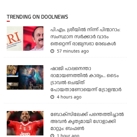
TRENDING ON DOOLNEWS
പി.എം. ശ്രീയില്‍ നിന്ന് പിന്മാറാം:
സംസ്ഥാന സര്‍ക്കാര്‍ വാദം
തെറ്റെന്ന് രാജ്യസഭാ രേഖകള്‍
57 minutes ago
ഷാജി പാപ്പനെന്താ
രാമായണത്തില്‍ കാര്യം... ടൈം
ട്രാവല്‍ ചെയ്ത്
പോയതാണോയെന്ന് ട്രോളന്മാര്‍
4 hours ago
ബോക്സിലേക്ക് പന്തെത്തിച്ചാല്‍
അവന്‍ കൃത്യമായി ഗോളാക്കി
മാറ്റും: ബഫണ്‍
1 hour ago