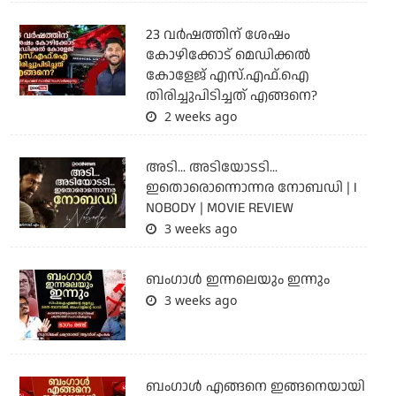
23 വർഷത്തിന് ശേഷം
കോഴിക്കോട് മെഡിക്കൽ
കോളേജ് എസ്.എഫ്.ഐ
തിരിച്ചുപിടിച്ചത് എങ്ങനെ?
2 weeks ago
അടി... അടിയോടടി...
ഇതൊരൊന്നൊന്നര നോബഡി | I
NOBODY | MOVIE REVIEW
3 weeks ago
ബംഗാള്‍ ഇന്നലെയും ഇന്നും
3 weeks ago
ബം​ഗാൾ എങ്ങനെ ഇങ്ങനെയായി