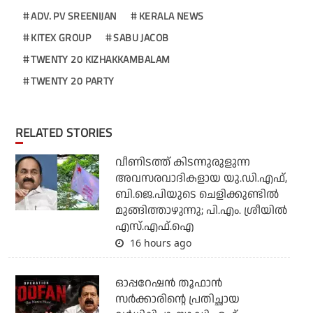
ADV. PV SREENIJAN
KERALA NEWS
KITEX GROUP
SABU JACOB
TWENTY 20 KIZHAKKAMBALAM
TWENTY 20 PARTY
RELATED STORIES
വീണിടത്ത് കിടന്നുരുളുന്ന
അവസരവാദികളായ യു.ഡി.എഫ്,
ബി.ജെ.പിയുടെ ചെളിക്കുണ്ടില്‍
മുങ്ങിത്താഴുന്നു; പി.എം. ശ്രീയില്‍
എസ്.എഫ്.ഐ
16 hours ago
ഓപ്പറേഷന്‍ തൂഫാന്‍
സര്‍ക്കാരിന്റെ പ്രതിച്ഛായ