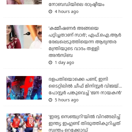
നോബഡിയിലെ രാഷ്ട്രീയം
4 hours ago
'കമ്മീഷണര്‍ അങ്ങയെ
പറ്റിച്ചതാണ് സാര്‍'; എഫ്.ഐ.ആര്‍
രേഖപ്പെടുത്തിയെന്ന ആഭ്യന്തര
മന്ത്രിയുടെ വാദം തള്ളി
അന്‍സിബ
1 day ago
ദളപതിയൊക്കെ പണ്ട്, ഇനി
ടൈറ്റിലില്‍ ചീഫ് മിനിസ്റ്റര്‍ വിജയ്....
പോസ്റ്റര്‍ പങ്കുവെച്ച് 'ജന നായകന്‍'
5 hours ago
'ഇരട്ട സെഞ്ച്വറി'യില്‍ വിറങ്ങലിച്ച്
ഇന്ത്യ; ഇംഗ്ലണ്ട് തിരുത്തികുറിച്ചത്
സ്വന്തം റെക്കോഡ്