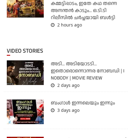
കമ്മട്ടിപ്പാടം, ഇതേ കഥ തന്നെ
അനന്തന്‍ കാടും... ഒ.ടി.ടി
റിലീസില്‍ ചര്‍ച്ചയായി ബള്‍ട്ടി
2 hours ago
VIDEO STORIES
അടി... അടിയോടടി...
ഇതൊരൊന്നൊന്നര നോബഡി | I
NOBODY | MOVIE REVIEW
2 days ago
ബംഗാള്‍ ഇന്നലെയും ഇന്നും
3 days ago