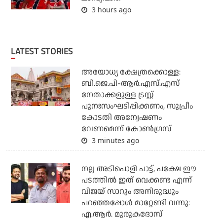
3 hours ago
LATEST STORIES
അയോധ്യ ക്ഷേത്രക്കൊള്ള:
ബി.ജെ.പി-ആര്‍.എസ്.എസ്
നേതാക്കളുള്ള ട്രസ്റ്റ്
പുനഃസംഘടിപ്പിക്കണം, സുപ്രീം
കോടതി അന്വേഷണം
വേണമെന്ന് കോണ്‍ഗ്രസ്
3 minutes ago
നല്ല അടിപൊളി പാട്ട്, പക്ഷേ ഈ
പടത്തില്‍ ഇത് വെക്കണ്ട എന്ന്
വിജയ് സാറും അനിരുദ്ധും
പറഞ്ഞപ്പോള്‍ മാറ്റേണ്ടി വന്നു:
എ.ആര്‍. മുരുകദോസ്