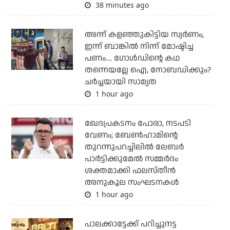
38 minutes ago
അന്ന് കളഞ്ഞുകിട്ടിയ സ്വര്‍ണം,
ഇന്ന് ബാങ്കില്‍ നിന്ന് മോഷ്ടിച്ച
പണം.... ഗോള്‍ഡിന്റെ കഥ
തന്നെയല്ലേ ഐ, നോബഡിക്കും?
ചര്‍ച്ചയായി സാമ്യത
1 hour ago
ഖേദപ്രകടനം പോരാ, നടപടി
വേണം; ബേൺഹാമിന്റെ
തുറന്നുപറച്ചിലിൽ ലേബർ
പാർട്ടിക്കുമേൽ സമ്മർദം
ശക്തമാക്കി ഫലസ്തീൻ
അനുകൂല സംഘടനകൾ
1 hour ago
പാലക്കാട്ടേക്ക് പറിച്ചുനട്ട