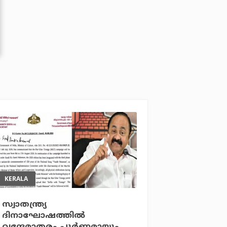
KERALA
സ്വാതന്ത്ര്യ
ദിനാഘോഷത്തില്‍
വന്ദേമാതരം പൂര്‍ണമായും