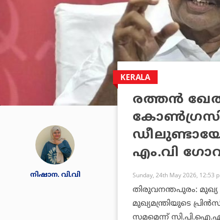
KERALA
രത്തന്‍ ഖേല
കോണ്‍ഗ്രസിന്
ഡീലുണ്ടായോ
എം.വി ഗോവിന
നിഷാന. വി.വി
Sunday, 24th May 2026, 12:53 
തിരുവനന്തപുരം: മുഖ്
മുഖ്യമന്ത്രിയുടെ പ്രിന
സമമെന്ന് സി.പി.ഐ.എം