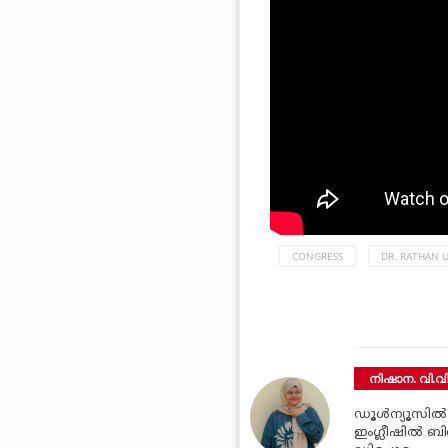
CONGRESS
DR. RATHAN U
നിഷാന. വി.വ
ഡൂള്‍ന്യൂസില്
ഇംഗ്ലീഷില്‍ ബി