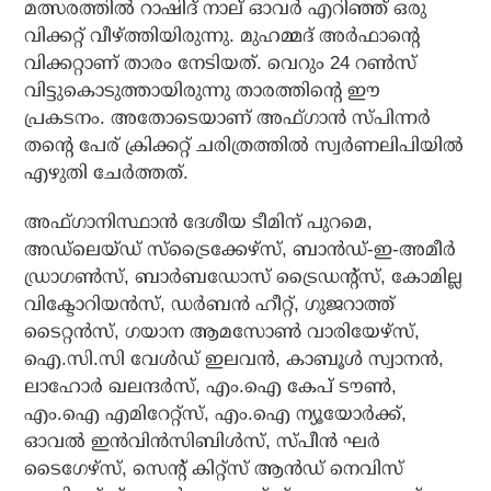
മത്സരത്തില്‍ റാഷിദ് നാല് ഓവര്‍ എറിഞ്ഞ് ഒരു
വിക്കറ്റ് വീഴ്ത്തിയിരുന്നു. മുഹമ്മദ് അര്‍ഫാന്റെ
വിക്കറ്റാണ് താരം നേടിയത്. വെറും 24 റണ്‍സ്
വിട്ടുകൊടുത്തായിരുന്നു താരത്തിന്റെ ഈ
പ്രകടനം. അതോടെയാണ് അഫ്ഗാന്‍ സ്പിന്നര്‍
തന്റെ പേര് ക്രിക്കറ്റ് ചരിത്രത്തില്‍ സ്വര്‍ണലിപിയില്‍
എഴുതി ചേര്‍ത്തത്.
അഫ്ഗാനിസ്ഥാന്‍ ദേശീയ ടീമിന് പുറമെ,
അഡ്‌ലെയ്ഡ് സ്‌ട്രൈക്കേഴ്സ്, ബാന്‍ഡ്-ഇ-അമീര്‍
ഡ്രാഗണ്‍സ്, ബാര്‍ബഡോസ് ട്രൈഡന്റ്സ്, കോമില്ല
വിക്ടോറിയന്‍സ്, ഡര്‍ബന്‍ ഹീറ്റ്, ഗുജറാത്ത്
ടൈറ്റന്‍സ്, ഗയാന ആമസോണ്‍ വാരിയേഴ്സ്,
ഐ.സി.സി വേള്‍ഡ് ഇലവന്‍, കാബൂള്‍ സ്വാനന്‍,
ലാഹോര്‍ ഖലന്ദര്‍സ്, എം.ഐ കേപ് ടൗണ്‍,
എം.ഐ എമിറേറ്റ്സ്, എം.ഐ ന്യൂയോര്‍ക്ക്,
ഓവല്‍ ഇന്‍വിന്‍സിബിള്‍സ്, സ്പീന്‍ ഘര്‍
ടൈഗേഴ്സ്, സെന്റ് കിറ്റ്സ് ആന്‍ഡ് നെവിസ്