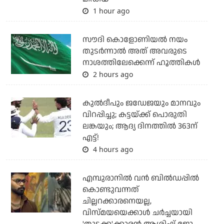
1 hour ago
സൗദി കൊളോണിയല്‍ നയം
തുടര്‍ന്നാല്‍ അത് അവരുടെ
നാശത്തിലേക്കെന്ന് ഹൂത്തികള്‍
2 hours ago
കുല്‍ദീപും ജഡേജയും മാനവും
വിറപ്പിച്ചു; കട്ടയ്ക്ക് പൊരുതി
ലങ്കയും; ആദ്യ ദിനത്തില്‍ 363ന്
എട്ട്!
4 hours ago
എമ്പുരാനില്‍ വന്‍ ബില്‍ഡപ്പില്‍
കൊണ്ടുവന്നത്
ചില്ലറക്കാരനെയല്ല,
വിസ്മയയെക്കാള്‍ ചര്‍ച്ചയായി