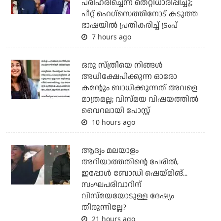
പരിഹരിച്ചെന്ന് തെറ്റിധാരിപ്പിച്ചു;
പീറ്റ് ഹെഗ്‌സെത്തിനോട് കടുത്ത
ഭാഷയില്‍ പ്രതികരിച്ച് ട്രംപ്
7 hours ago
ഒരു സ്ത്രീയെ നിങ്ങള്‍
അധിക്ഷേപിക്കുന്ന ഓരോ
കമന്റും ബാധിക്കുന്നത് അവളെ
മാത്രമല്ല; വിസ്മയ വിഷയത്തില്‍
വൈറലായി പോസ്റ്റ്
10 hours ago
ആദ്യം മലയാളം
അറിയാത്തതിന്റെ പേരില്‍,
ഇപ്പോള്‍ ബോഡി ഷെയ്മിങ്...
സംഘപരിവാറിന്
വിസ്മയയോടുള്ള ദേഷ്യം
തീരുന്നില്ലേ?
21 hours ago