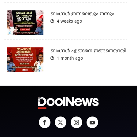
ബംഗാള്‍ ഇന്നലെയും ഇന്നും
4 weeks ago
ബം​ഗാൾ എങ്ങനെ ഇങ്ങനെയായി
1 month ago