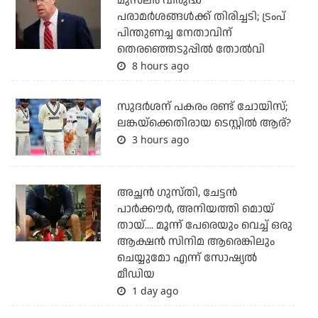
മുസ്‌ലീം വിരുദ്ധ
പരാമര്‍ശങ്ങള്‍ക്ക് തിരിച്ചടി; ട്രംപ്
പിന്തുണച്ച നേതാവിന്
തെരഞ്ഞെടുപ്പില്‍ തോല്‍വി
8 hours ago
സുദര്‍ശന് പകരം രണ്ട് ചോയിസ്;
ലങ്കയ്‌ക്കെതിരായ ടെസ്റ്റില്‍ ആര്?
3 hours ago
അച്ഛന്‍ ഗുസ്തി, ചേട്ടന്‍
പാര്‍ക്കൗര്‍, അനിയത്തി മൊയ്
തായ്.... മൂന്ന് പേരെയും വെച്ച് ഒരു
ആക്ഷന്‍ സിനിമ ആരെങ്കിലും
ചെയ്യുമോ എന്ന് സോഷ്യല്‍
മീഡിയ
1 day ago