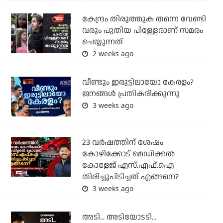
കേന്ദ്രം തിരുത്തുക തന്നെ വേണ്ടി
വരും പുതിയ പിള്ളേരാണ് സമരം
ചെയ്യുന്നത്
2 weeks ago
വീണ്ടും ഇരുട്ടിലായോ കേരളം?
ജനങ്ങൾ പ്രതികരിക്കുന്നു
3 weeks ago
23 വർഷത്തിന് ശേഷം
കോഴിക്കോട് മെഡിക്കൽ
കോളേജ് എസ്.എഫ്.ഐ
തിരിച്ചുപിടിച്ചത് എങ്ങനെ?
3 weeks ago
അടി... അടിയോടടി...