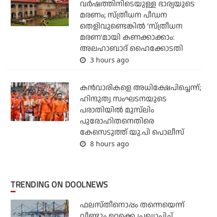
വര്‍ഷത്തിനിടെയുള്ള ഭാര്യയുടെ
മരണം; സ്ത്രീധന പീഡന
തെളിവുണ്ടെങ്കില്‍ 'സ്ത്രീധന
മരണ'മായി കണക്കാക്കാം:
അലഹാബാദ് ഹൈക്കോടതി
3 hours ago
കന്‍വാരികളെ അധിക്ഷേപിച്ചെന്ന്;
ഹിന്ദുത്വ സംഘടനയുടെ
പരാതിയില്‍ മുസ്‌ലിം
പുരോഹിതനെതിരെ
കേസെടുത്ത് യു.പി പൊലീസ്
8 hours ago
TRENDING ON DOOLNEWS
ഫലസ്തീനൊപ്പം തന്നെയെന്ന്
വീണ്ടും ഉറക്കെ പ്രഖ്യാപിച്ച്