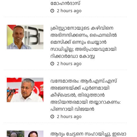
മോഹന്‍ദാസ്
2 hours ago
ക്രിസ്റ്റ്യാനോയുടെ കഴിവിനെ
അഭിനന്ദിക്കണം, ഫൈനലില്‍
മെസിക്ക് ഒന്നും ചെയ്യാന്‍
സാധിച്ചില്ല; അഭിപ്രായവുമായി
റിക്കാര്‍ഡോ കോസ്റ്റ
2 hours ago
വന്ദേമാതരം: ആര്‍.എസ്.എസ്
അജണ്ടയ്ക്ക് പൂര്‍ണമായി
കീഴ്‌പ്പെടല്‍, തിരുത്താന്‍
അടിയന്തരമായി തയ്യാറാകണം:
പിണറായി വിജയന്‍
2 hours ago
ആദ്യം ചേട്ടനെ സഹായിച്ചു, ഇപ്പൊ