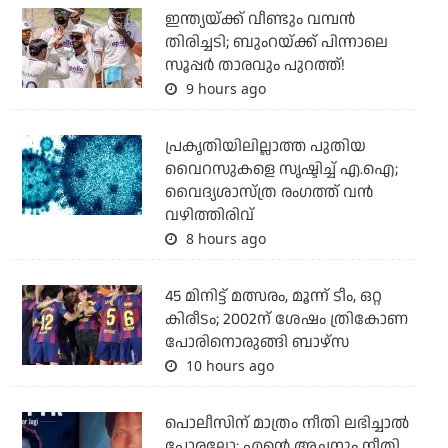
ഇന്ത്യയ്ക്ക് വീണ്ടും വമ്പന്‍
തിരിച്ചടി; ബുംറയ്ക്ക് പിന്നാലെ
സൂപ്പര്‍ താരവും പുറത്ത്!
9 hours ago
പ്രകൃതിയിലില്ലാത്ത പുതിയ
വൈറസുകളെ സൃഷ്ടിച്ച് എ.ഐ;
വൈദ്യശാസ്ത്ര രംഗത്ത് വന്‍
വഴിത്തിരിവ്
8 hours ago
45 മിനിട്ട് മത്സരം, മൂന്ന് ടീം, ഒറ്റ
കിരീടം; 2002ന് ശേഷം ത്രികോണ
പോരിനൊരുങ്ങി ബാഴ്‌സ
10 hours ago
പൊലീസിന് മാത്രം നീതി ലഭിച്ചാല്‍
പോരല്ലോ; എന്റെ അച്ഛനും നീതി