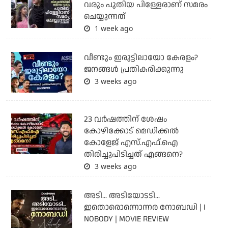
വരും പുതിയ പിള്ളേരാണ് സമരം
ചെയ്യുന്നത്
1 week ago
വീണ്ടും ഇരുട്ടിലായോ കേരളം?
ജനങ്ങൾ പ്രതികരിക്കുന്നു
3 weeks ago
23 വർഷത്തിന് ശേഷം
കോഴിക്കോട് മെഡിക്കൽ
കോളേജ് എസ്.എഫ്.ഐ
തിരിച്ചുപിടിച്ചത് എങ്ങനെ?
3 weeks ago
അടി... അടിയോടടി...
ഇതൊരൊന്നൊന്നര നോബഡി | I
NOBODY | MOVIE REVIEW