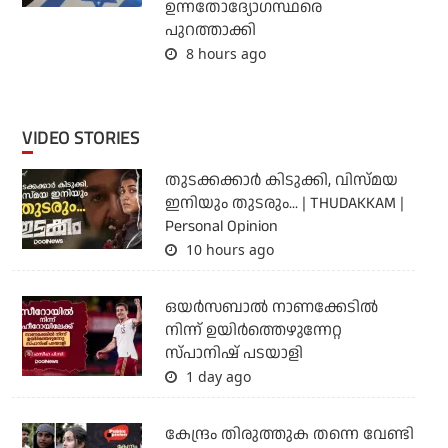
ഉന്നതോദ്യോഗസ്ഥരെ
പുറത്താക്കി
8 hours ago
VIDEO STORIES
തുടക്കക്കാര്‍ കിടുക്കി, വിസ്മയ
ഇനിയും തുടരും... | THUDAKKAM |
Personal Opinion
10 hours ago
ഒയര്‍സബാൽ നാണക്കേടിൽ
നിന്ന് ഉയിർത്തെഴുന്നേറ്റ
സ്പാനിഷ് പടയാളി
1 day ago
കേന്ദ്രം തിരുത്തുക തന്നെ വേണ്ടി