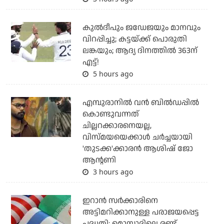
കുല്‍ദീപും ജഡേജയും മാനവും
വിറപ്പിച്ചു; കട്ടയ്ക്ക് പൊരുതി
ലങ്കയും; ആദ്യ ദിനത്തില്‍ 363ന്
എട്ട്!
5 hours ago
എമ്പുരാനില്‍ വന്‍ ബില്‍ഡപ്പില്‍
കൊണ്ടുവന്നത്
ചില്ലറക്കാരനെയല്ല,
വിസ്മയയെക്കാള്‍ ചര്‍ച്ചയായി
'തുടക്ക'ക്കാരന്‍ ആശിഷ് ജോ
ആന്റണി
3 hours ago
ഇറാന്‍ സര്‍ക്കാരിനെ
അട്ടിമറിക്കാനുള്ള പരാജയപ്പെട്ട
പദ്ധതി: മൊസാദിലെ രണ്ട്