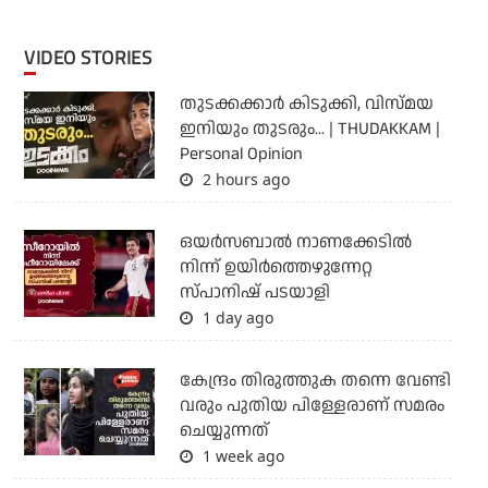
VIDEO STORIES
തുടക്കക്കാര്‍ കിടുക്കി, വിസ്മയ
ഇനിയും തുടരും... | THUDAKKAM |
Personal Opinion
2 hours ago
ഒയര്‍സബാൽ നാണക്കേടിൽ
നിന്ന് ഉയിർത്തെഴുന്നേറ്റ
സ്പാനിഷ് പടയാളി
1 day ago
കേന്ദ്രം തിരുത്തുക തന്നെ വേണ്ടി
വരും പുതിയ പിള്ളേരാണ് സമരം
ചെയ്യുന്നത്
1 week ago