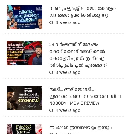
വീണ്ടും ഇരുട്ടിലായോ കേരളം?
ജനങ്ങൾ പ്രതികരിക്കുന്നു
3 weeks ago
23 വർഷത്തിന് ശേഷം
കോഴിക്കോട് മെഡിക്കൽ
കോളേജ് എസ്.എഫ്.ഐ
തിരിച്ചുപിടിച്ചത് എങ്ങനെ?
3 weeks ago
അടി... അടിയോടടി...
ഇതൊരൊന്നൊന്നര നോബഡി | I
NOBODY | MOVIE REVIEW
4 weeks ago
ബംഗാള്‍ ഇന്നലെയും ഇന്നും