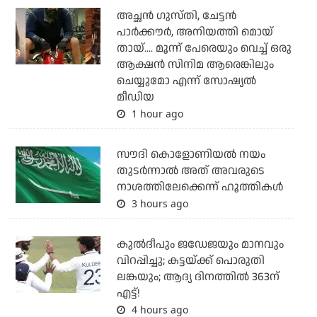
അച്ഛന്‍ ഗുസ്തി, ചേട്ടന്‍
പാര്‍ക്കൗര്‍, അനിയത്തി മൊയ്
തായ്.... മൂന്ന് പേരെയും വെച്ച് ഒരു
ആക്ഷന്‍ സിനിമ ആരെങ്കിലും
ചെയ്യുമോ എന്ന് സോഷ്യല്‍
മീഡിയ
1 hour ago
സൗദി കൊളോണിയല്‍ നയം
തുടര്‍ന്നാല്‍ അത് അവരുടെ
നാശത്തിലേക്കെന്ന് ഹൂത്തികള്‍
3 hours ago
കുല്‍ദീപും ജഡേജയും മാനവും
വിറപ്പിച്ചു; കട്ടയ്ക്ക് പൊരുതി
ലങ്കയും; ആദ്യ ദിനത്തില്‍ 363ന്
എട്ട്!
4 hours ago