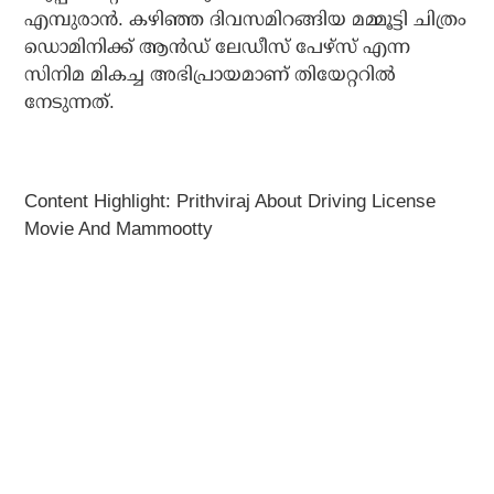
എമ്പുരാൻ. കഴിഞ്ഞ ദിവസമിറങ്ങിയ മമ്മൂട്ടി ചിത്രം
ഡൊമിനിക്ക് ആൻഡ് ലേഡീസ് പേഴ്‌സ് എന്ന
സിനിമ മികച്ച അഭിപ്രായമാണ് തിയേറ്ററിൽ
നേടുന്നത്.
Content Highlight: Prithviraj About Driving License
Movie And Mammootty