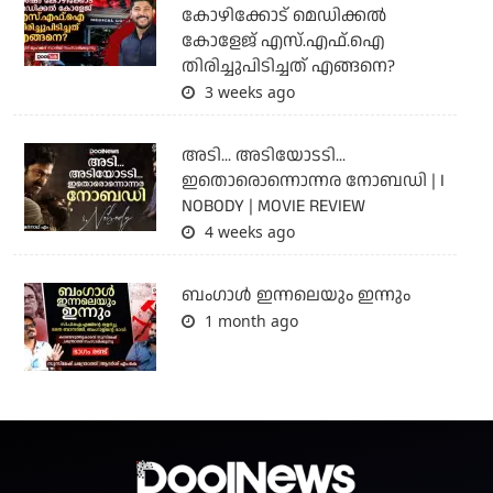
കോഴിക്കോട് മെഡിക്കൽ
കോളേജ് എസ്.എഫ്.ഐ
തിരിച്ചുപിടിച്ചത് എങ്ങനെ?
3 weeks ago
അടി... അടിയോടടി...
ഇതൊരൊന്നൊന്നര നോബഡി | I
NOBODY | MOVIE REVIEW
4 weeks ago
ബംഗാള്‍ ഇന്നലെയും ഇന്നും
1 month ago