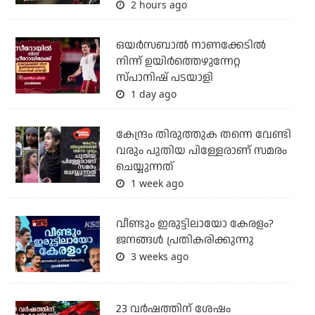
2 hours ago
ഒയര്‍സബാൽ നാണക്കേടിൽ
നിന്ന് ഉയിർത്തെഴുന്നേറ്റ
സ്പാനിഷ് പടയാളി
1 day ago
കേന്ദ്രം തിരുത്തുക തന്നെ വേണ്ടി
വരും പുതിയ പിള്ളേരാണ് സമരം
ചെയ്യുന്നത്
1 week ago
വീണ്ടും ഇരുട്ടിലായോ കേരളം?
ജനങ്ങൾ പ്രതികരിക്കുന്നു
3 weeks ago
23 വർഷത്തിന് ശേഷം