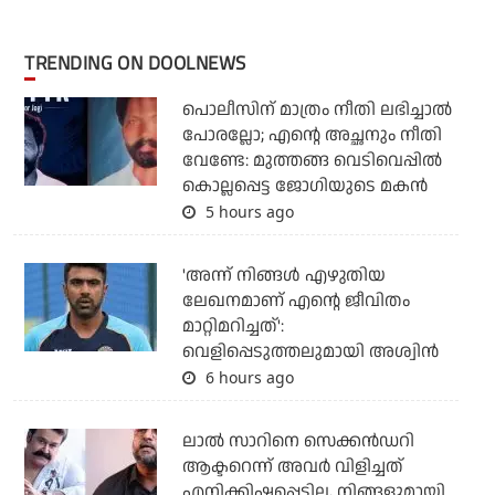
TRENDING ON DOOLNEWS
പൊലീസിന് മാത്രം നീതി ലഭിച്ചാല്‍
പോരല്ലോ; എന്റെ അച്ഛനും നീതി
വേണ്ടേ: മുത്തങ്ങ വെടിവെപ്പില്‍
കൊല്ലപ്പെട്ട ജോഗിയുടെ മകന്‍
5 hours ago
'അന്ന് നിങ്ങള്‍ എഴുതിയ
ലേഖനമാണ് എന്റെ ജീവിതം
മാറ്റിമറിച്ചത്':
വെളിപ്പെടുത്തലുമായി അശ്വിന്‍
6 hours ago
ലാല്‍ സാറിനെ സെക്കന്‍ഡറി
ആക്ടറെന്ന് അവര്‍ വിളിച്ചത്
എനിക്കിഷ്ടപ്പെട്ടില്ല, നിങ്ങളുമായി