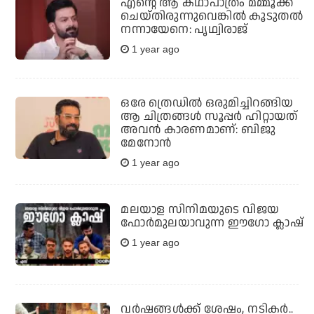
എന്റെ ആ കഥാപാത്രം മമ്മൂക്ക
ചെയ്തിരുന്നുവെങ്കിൽ കൂടുതൽ
നന്നായേനെ: പൃഥ്വിരാജ്
1 year ago
ഒരേ ത്രെഡിൽ ഒരുമിച്ചിറങ്ങിയ
ആ ചിത്രങ്ങൾ സൂപ്പർ ഹിറ്റായത്
അവൻ കാരണമാണ്: ബിജു
മേനോൻ
1 year ago
മലയാള സിനിമയുടെ വിജയ
ഫോർമുലയാവുന്ന ഈഗോ ക്ലാഷ്
1 year ago
വർഷങ്ങൾക്ക് ശേഷം, നടികർ..