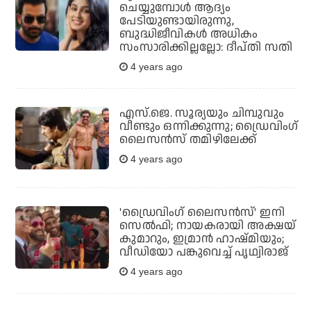
ചെയ്യുമ്പോൾ ആദ്യം
പേടിയുണ്ടായിരുന്നു,
ബുദ്ധിജീവികൾ അധികം
സംസാരിക്കില്ലല്ലോ: ദീപ്തി സതി
4 years ago
എസ്.ജെ. സൂര്യയും ചിമ്പുവും
വീണ്ടും ഒന്നിക്കുന്നു; ഡ്രൈവിംഗ്
ലൈസന്‍സ് തമിഴിലേക്ക്
4 years ago
'ഡ്രൈവിംഗ് ലൈസന്‍സ്' ഇനി
സെല്‍ഫി; നായകരായി അക്ഷയ്
കുമാറും, ഇമ്രാന്‍ ഹാഷ്മിയും;
വീഡിയോ പങ്കുവെച്ച് പൃഥ്വിരാജ്
4 years ago