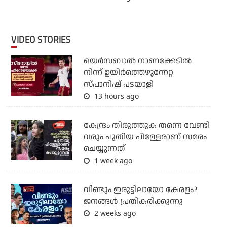
VIDEO STORIES
ഒയര്‍സബാൽ നാണക്കേടിൽ
നിന്ന് ഉയിർത്തെഴുന്നേറ്റ
സ്പാനിഷ് പടയാളി
13 hours ago
കേന്ദ്രം തിരുത്തുക തന്നെ വേണ്ടി
വരും പുതിയ പിള്ളേരാണ് സമരം
ചെയ്യുന്നത്
1 week ago
വീണ്ടും ഇരുട്ടിലായോ കേരളം?
ജനങ്ങൾ പ്രതികരിക്കുന്നു
2 weeks ago