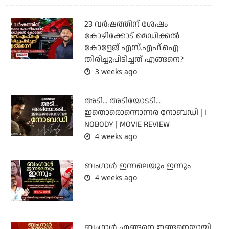
23 വർഷത്തിന് ശേഷം
കോഴിക്കോട് മെഡിക്കൽ
കോളേജ് എസ്.എഫ്.ഐ
തിരിച്ചുപിടിച്ചത് എങ്ങനെ?
3 weeks ago
അടി... അടിയോടടി...
ഇതൊരൊന്നൊന്നര നോബഡി | I
NOBODY | MOVIE REVIEW
4 weeks ago
ബംഗാള്‍ ഇന്നലെയും ഇന്നും
4 weeks ago
ബം​ഗാൾ എങ്ങനെ ഇങ്ങനെയായി