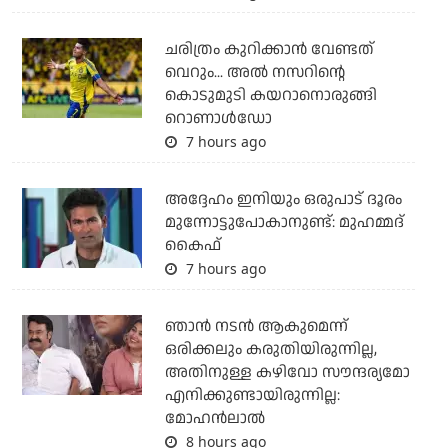
ചരിത്രം കുറിക്കാന്‍ വേണ്ടത്
വെറും... അല്‍ നസറിന്റെ
കൊടുമുടി കയറാനൊരുങ്ങി
റൊണാള്‍ഡോ
7 hours ago
അദ്ദേഹം ഇനിയും ഒരുപാട് ദൂരം
മുന്നോട്ടുപോകാനുണ്ട്: മുഹമ്മദ്
കൈഫ്
7 hours ago
ഞാൻ നടൻ ആകുമെന്ന്
ഒരിക്കലും കരുതിയിരുന്നില്ല,
അതിനുള്ള കഴിവോ സൗന്ദര്യമോ
എനിക്കുണ്ടായിരുന്നില്ല:
മോഹൻലാൽ
8 hours ago