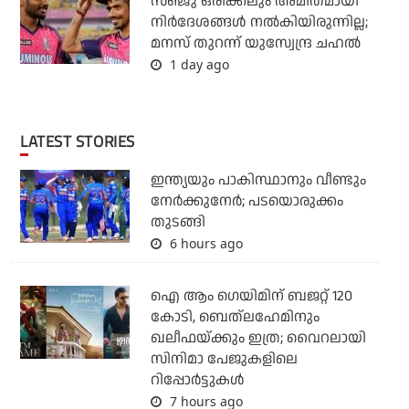
സഞ്ജു ഒരിക്കലും അമിതമായി
നിര്‍ദേശങ്ങള്‍ നല്‍കിയിരുന്നില്ല;
മനസ് തുറന്ന് യുസ്വേന്ദ്ര ചഹല്‍
1 day ago
LATEST STORIES
ഇന്ത്യയും പാകിസ്ഥാനും വീണ്ടും
നേര്‍ക്കുനേര്‍; പടയൊരുക്കം
തുടങ്ങി
6 hours ago
ഐ ആം ഗെയിമിന് ബജറ്റ് 120
കോടി, ബെത്‌ലഹേമിനും
ഖലീഫയ്ക്കും ഇത്ര; വൈറലായി
സിനിമാ പേജുകളിലെ
റിപ്പോര്‍ട്ടുകള്‍
7 hours ago