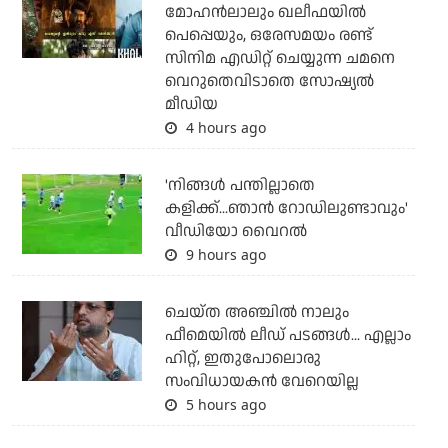
മോഹന്‍ലാലും ഖലീഫയില്‍
പെപ്പെയും, ഒരേസമയം രണ്ട്
സിനിമ എഡിറ്റ് ചെയ്യുന്ന ചമനെ
വെറുതെവിടാതെ സോഷ്യല്‍
മീഡിയ
4 hours ago
'നിങ്ങള്‍ പന്തില്ലാതെ
കളിക്ക്...ഞാന്‍ റോഡിലുണ്ടാവും'
വീഡിയോ വൈറല്‍
9 hours ago
ചെയ്ത അഞ്ചില്‍ നാലും
ഫീമെയില്‍ ലീഡ് പടങ്ങള്‍... എല്ലാം
ഹിറ്റ്, ഇതുപോലൊരു
സംവിധായകന്‍ വേറെയില്ല
5 hours ago