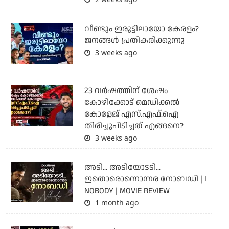
വീണ്ടും ഇരുട്ടിലായോ കേരളം?
ജനങ്ങൾ പ്രതികരിക്കുന്നു
3 weeks ago
23 വർഷത്തിന് ശേഷം
കോഴിക്കോട് മെഡിക്കൽ
കോളേജ് എസ്.എഫ്.ഐ
തിരിച്ചുപിടിച്ചത് എങ്ങനെ?
3 weeks ago
അടി... അടിയോടടി...
ഇതൊരൊന്നൊന്നര നോബഡി | I
NOBODY | MOVIE REVIEW
1 month ago