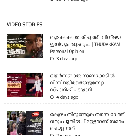
VIDEO STORIES
തുടക്കക്കാര്‍ കിടുക്കി, വിസ്മയ
ഇനിയും തുടരും... | THUDAKKAM |
Personal Opinion
3 days ago
ഒയര്‍സബാൽ നാണക്കേടിൽ
നിന്ന് ഉയിർത്തെഴുന്നേറ്റ
സ്പാനിഷ് പടയാളി
4 days ago
കേന്ദ്രം തിരുത്തുക തന്നെ വേണ്ടി
വരും പുതിയ പിള്ളേരാണ് സമരം
ചെയ്യുന്നത്
2 weeks ago