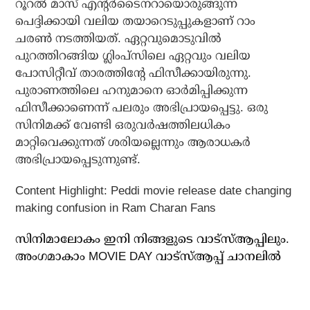
റൂറല്‍ മാസ് എന്റര്‍ടൈനറായൊരുങ്ങുന്ന
പെദ്ദിക്കായി വലിയ തയാറെടുപ്പുകളാണ് റാം
ചരണ്‍ നടത്തിയത്. ഏറ്റവുമൊടുവില്‍
പുറത്തിറങ്ങിയ ഗ്ലിംപ്‌സിലെ ഏറ്റവും വലിയ
പോസിറ്റീവ് താരത്തിന്റേ ഫിസീക്കായിരുന്നു.
പുരാണത്തിലെ ഹനുമാനെ ഓര്‍മിപ്പിക്കുന്ന
ഫിസീക്കാണെന്ന് പലരും അഭിപ്രായപ്പെട്ടു. ഒരു
സിനിമക്ക് വേണ്ടി ഒരുവര്‍ഷത്തിലധികം
മാറ്റിവെക്കുന്നത് ശരിയല്ലെന്നും ആരാധകര്‍
അഭിപ്രായപ്പെടുന്നുണ്ട്.
Content Highlight: Peddi movie release date changing
making confusion in Ram Charan Fans
സിനിമാലോകം ഇനി നിങ്ങളുടെ വാട്സ്ആപ്പിലും.
അം​ഗമാകാം MOVIE DAY വാട്സ്ആപ്പ് ചാനലിൽ