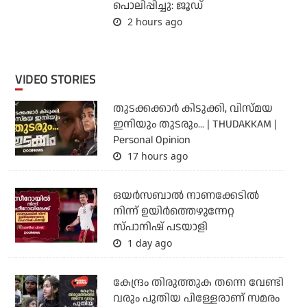
പൊലിപ്പിച്ചു: ജൂഡ്
2 hours ago
VIDEO STORIES
തുടക്കക്കാര്‍ കിടുക്കി, വിസ്മയ
ഇനിയും തുടരും... | THUDAKKAM |
Personal Opinion
17 hours ago
ഒയര്‍സബാൽ നാണക്കേടിൽ
നിന്ന് ഉയിർത്തെഴുന്നേറ്റ
സ്പാനിഷ് പടയാളി
1 day ago
കേന്ദ്രം തിരുത്തുക തന്നെ വേണ്ടി
വരും പുതിയ പിള്ളേരാണ് സമരം