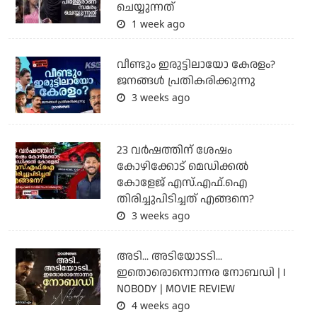
ചെയ്യുന്നത്
1 week ago
വീണ്ടും ഇരുട്ടിലായോ കേരളം?
ജനങ്ങൾ പ്രതികരിക്കുന്നു
3 weeks ago
23 വർഷത്തിന് ശേഷം
കോഴിക്കോട് മെഡിക്കൽ
കോളേജ് എസ്.എഫ്.ഐ
തിരിച്ചുപിടിച്ചത് എങ്ങനെ?
3 weeks ago
അടി... അടിയോടടി...
ഇതൊരൊന്നൊന്നര നോബഡി | I
NOBODY | MOVIE REVIEW
4 weeks ago