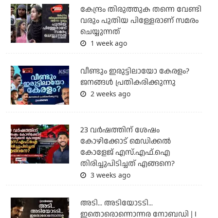
കേന്ദ്രം തിരുത്തുക തന്നെ വേണ്ടി
വരും പുതിയ പിള്ളേരാണ് സമരം
ചെയ്യുന്നത്
1 week ago
വീണ്ടും ഇരുട്ടിലായോ കേരളം?
ജനങ്ങൾ പ്രതികരിക്കുന്നു
2 weeks ago
23 വർഷത്തിന് ശേഷം
കോഴിക്കോട് മെഡിക്കൽ
കോളേജ് എസ്.എഫ്.ഐ
തിരിച്ചുപിടിച്ചത് എങ്ങനെ?
3 weeks ago
അടി... അടിയോടടി...
ഇതൊരൊന്നൊന്നര നോബഡി | I