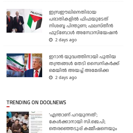
ഇസ്രഈലിനെതിരായ
പരാതികളില്‍ ഫിഫയുടേത്
നിശബ്ദ പിന്തുണ; ഫലസ്തീന്‍
ഫുട്‌ബോള്‍ അസോസിയേഷന്‍
2 days ago
ഇറാന്‍ യുദ്ധത്തിനായി പുതിയ
തന്ത്രങ്ങള്‍ തേടി സൈനികര്‍ക്ക്
മെയില്‍ അയച്ച് അമേരിക്ക
2 days ago
TRENDING ON DOOLNEWS
'എന്താണ് പറയുന്നത്';
കേള്‍ക്കാനായി സി.ജെ.പി;
തെരഞ്ഞെടുപ്പ് കമ്മീഷനെയും