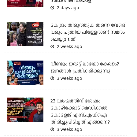
സ്പാനിഷ് പടയാളി
2 days ago
കേന്ദ്രം തിരുത്തുക തന്നെ വേണ്ടി
വരും പുതിയ പിള്ളേരാണ് സമരം
ചെയ്യുന്നത്
2 weeks ago
വീണ്ടും ഇരുട്ടിലായോ കേരളം?
ജനങ്ങൾ പ്രതികരിക്കുന്നു
3 weeks ago
23 വർഷത്തിന് ശേഷം
കോഴിക്കോട് മെഡിക്കൽ
കോളേജ് എസ്.എഫ്.ഐ
തിരിച്ചുപിടിച്ചത് എങ്ങനെ?
3 weeks ago