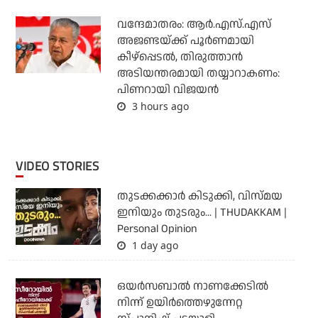
വന്ദേമാതരം: ആര്‍.എസ്.എസ്
അജണ്ടയ്ക്ക് പൂര്‍ണമായി
കീഴ്‌പ്പെടല്‍, തിരുത്താന്‍
അടിയന്തരമായി തയ്യാറാകണം:
പിണറായി വിജയന്‍
3 hours ago
VIDEO STORIES
തുടക്കക്കാര്‍ കിടുക്കി, വിസ്മയ
ഇനിയും തുടരും... | THUDAKKAM |
Personal Opinion
1 day ago
ഒയര്‍സബാൽ നാണക്കേടിൽ
നിന്ന് ഉയിർത്തെഴുന്നേറ്റ