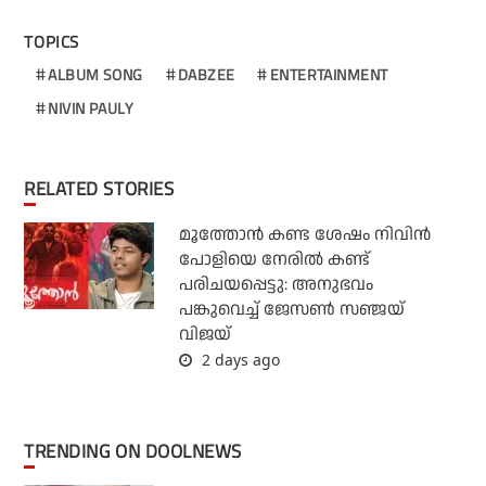
TOPICS
ALBUM SONG
DABZEE
ENTERTAINMENT
NIVIN PAULY
RELATED STORIES
മൂത്തോൻ കണ്ട ശേഷം നിവിൻ
പോളിയെ നേരിൽ കണ്ട്
പരിചയപ്പെട്ടു: അനുഭവം
പങ്കുവെച്ച് ജേസൺ സഞ്ജയ്
വിജയ്
2 days ago
TRENDING ON DOOLNEWS