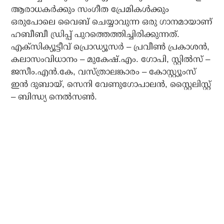
ആരാധകർക്കും സംഗീത പ്രേമികൾക്കും
ഒരുപോലെ വൈബ് ചെയ്യാവുന്ന ഒരു ഗാനമായാണ്
ഹബീബീ ഡ്രിപ്പ് പുറത്തെത്തിച്ചിരിക്കുന്നത്.
എക്സിക്യൂട്ടീവ് പ്രൊഡ്യൂസർ – പ്രവീൺ പ്രകാശൻ,
കലാസംവിധാനം – മുകേഷ്.എം. ഗോപി, സ്റ്റിൽസ് –
ജസീം.എൻ.കേ, വസ്ത്രാലങ്കാരം – കോസ്റ്റ്യൂംസ്
ഇൻ ദുബായ്, സെനി വേണുഗോപാലൻ, സ്റ്റൈലിസ്റ്റ്
– ബിന്ധ്യ നെൽസൺ.