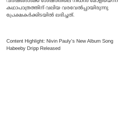
വർഷങ്ങൾക്ക് ശേഷത്തിലെ നിധിൻ മോളിയെന്ന
കഥാപാത്രത്തിന് വലിയ വരവേൽപ്പായിരുന്നു
പ്രേക്ഷകർക്കിടയിൽ ലഭിച്ചത്.
Content Highlight: Nivin Pauly’s New Album Song
Habeeby Dripp Released