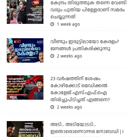
കേന്ദ്രം തിരുത്തുക തന്നെ വേണ്ടി
വരും പുതിയ പിള്ളേരാണ് സമരം
ചെയ്യുന്നത്
1 week ago
വീണ്ടും ഇരുട്ടിലായോ കേരളം?
ജനങ്ങൾ പ്രതികരിക്കുന്നു
2 weeks ago
23 വർഷത്തിന് ശേഷം
കോഴിക്കോട് മെഡിക്കൽ
കോളേജ് എസ്.എഫ്.ഐ
തിരിച്ചുപിടിച്ചത് എങ്ങനെ?
2 weeks ago
അടി... അടിയോടടി...
ഇതൊരൊന്നൊന്നര നോബഡി | I