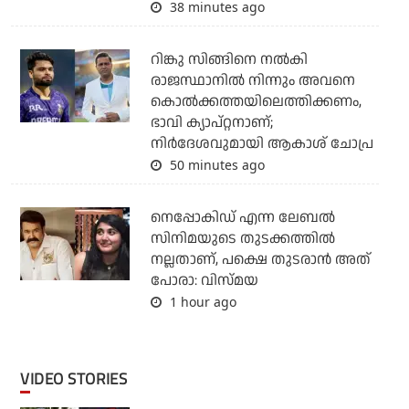
38 minutes ago
റിങ്കു സിങ്ങിനെ നൽകി
രാജസ്ഥാനിൽ നിന്നും അവനെ
കൊൽ‌ക്കത്തയിലെത്തിക്കണം,
ഭാവി ക്യാപ്റ്റനാണ്;
നിർദേശവുമായി ആകാശ് ചോപ്ര
50 minutes ago
നെപ്പോകിഡ് എന്ന ലേബൽ
സിനിമയുടെ തുടക്കത്തിൽ
നല്ലതാണ്, പക്ഷെ തുടരാൻ അത്
പോരാ: വിസ്മയ
1 hour ago
VIDEO STORIES