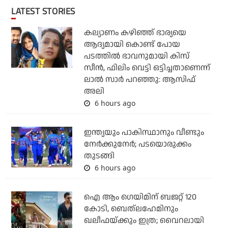
LATEST STORIES
കല്യാണം കഴിഞ്ഞ് ഭാര്യയെ
ആദ്യമായി കൊണ്ട് പോയ
പടത്തില്‍ ഭാവനുമായി കിസ്
സീന്‍, ഫിലിം വെട്ടി ഒട്ടിച്ചതാണെന്ന്
ലാല്‍ സാര്‍ പറഞ്ഞു: ആസിഫ്
അലി
6 hours ago
ഇന്ത്യയും പാകിസ്ഥാനും വീണ്ടും
നേര്‍ക്കുനേര്‍; പടയൊരുക്കം
തുടങ്ങി
6 hours ago
ഐ ആം ഗെയിമിന് ബജറ്റ് 120
കോടി, ബെത്‌ലഹേമിനും
ഖലീഫയ്ക്കും ഇത്ര; വൈറലായി