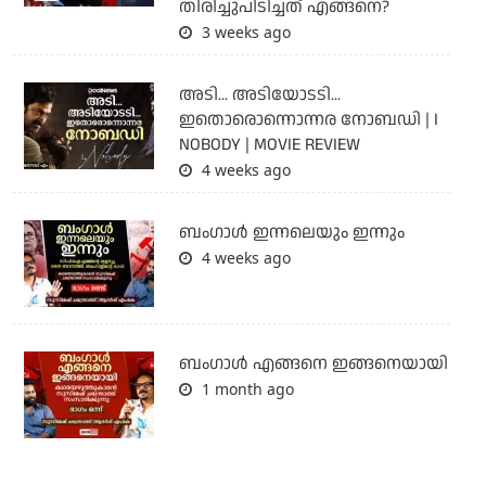
തിരിച്ചുപിടിച്ചത് എങ്ങനെ?
3 weeks ago
അടി... അടിയോടടി...
ഇതൊരൊന്നൊന്നര നോബഡി | I
NOBODY | MOVIE REVIEW
4 weeks ago
ബംഗാള്‍ ഇന്നലെയും ഇന്നും
4 weeks ago
ബം​ഗാൾ എങ്ങനെ ഇങ്ങനെയായി
1 month ago