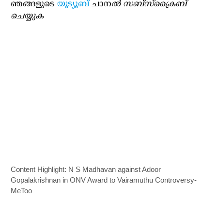
ഞങ്ങളുടെ
യൂട്യൂബ്
ചാന
ല്‍ സബ്‌സ്‌ക്രൈബ്
ചെയ്യുക
Content Highlight: N S Madhavan against Adoor
Gopalakrishnan in ONV Award to Vairamuthu Controversy-
MeToo