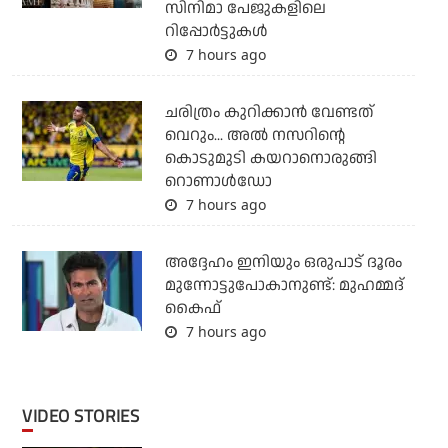
സിനിമാ പേജുകളിലെ
റിപ്പോര്‍ട്ടുകള്‍
7 hours ago
ചരിത്രം കുറിക്കാന്‍ വേണ്ടത്
വെറും... അല്‍ നസറിന്റെ
കൊടുമുടി കയറാനൊരുങ്ങി
റൊണാള്‍ഡോ
7 hours ago
അദ്ദേഹം ഇനിയും ഒരുപാട് ദൂരം
മുന്നോട്ടുപോകാനുണ്ട്: മുഹമ്മദ്
കൈഫ്
7 hours ago
VIDEO STORIES