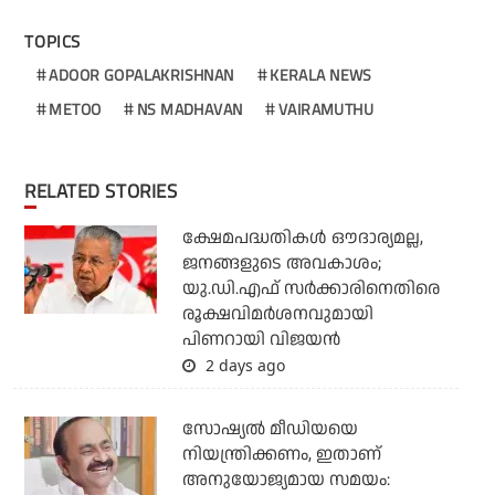
TOPICS
ADOOR GOPALAKRISHNAN
KERALA NEWS
METOO
NS MADHAVAN
VAIRAMUTHU
RELATED STORIES
ക്ഷേമപദ്ധതികള്‍ ഔദാര്യമല്ല,
ജനങ്ങളുടെ അവകാശം;
യു.ഡി.എഫ് സര്‍ക്കാരിനെതിരെ
രൂക്ഷവിമര്‍ശനവുമായി
പിണറായി വിജയന്‍
2 days ago
സോഷ്യല്‍ മീഡിയയെ
നിയന്ത്രിക്കണം, ഇതാണ്
അനുയോജ്യമായ സമയം: