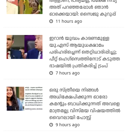
ആളാണ്, ഭാര്യയല്ല, പക്ഷേ നവ്യ
അത് പറഞ്ഞപ്പോള്‍ ഞാന്‍
ഓക്കെയായി: സൈജു കുറുപ്പ്
11 hours ago
ഇറാന്‍ യുദ്ധം കാരണമുള്ള
യു.എസ് ആയുധക്ഷാമം
പരിഹരിച്ചെന്ന് തെറ്റിധാരിപ്പിച്ചു;
പീറ്റ് ഹെഗ്‌സെത്തിനോട് കടുത്ത
ഭാഷയില്‍ പ്രതികരിച്ച് ട്രംപ്
7 hours ago
ഒരു സ്ത്രീയെ നിങ്ങള്‍
അധിക്ഷേപിക്കുന്ന ഓരോ
കമന്റും ബാധിക്കുന്നത് അവളെ
മാത്രമല്ല; വിസ്മയ വിഷയത്തില്‍
വൈറലായി പോസ്റ്റ്
9 hours ago