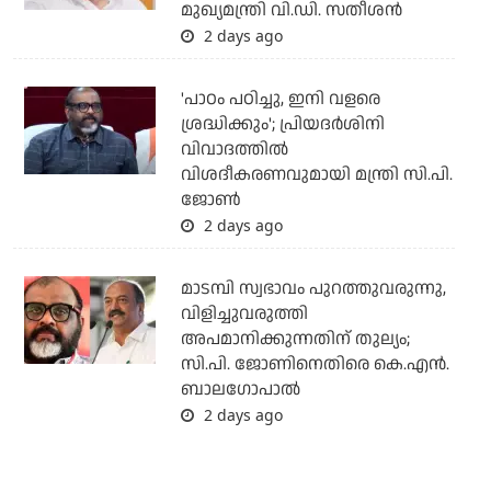
മുഖ്യമന്ത്രി വി.ഡി. സതീശന്‍
2 days ago
'പാഠം പഠിച്ചു, ഇനി വളരെ
ശ്രദ്ധിക്കും'; പ്രിയദര്‍ശിനി
വിവാദത്തില്‍
വിശദീകരണവുമായി മന്ത്രി സി.പി.
ജോണ്‍
2 days ago
മാടമ്പി സ്വഭാവം പുറത്തുവരുന്നു,
വിളിച്ചുവരുത്തി
അപമാനിക്കുന്നതിന് തുല്യം;
സി.പി. ജോണിനെതിരെ കെ.എന്‍.
ബാലഗോപാല്‍
2 days ago