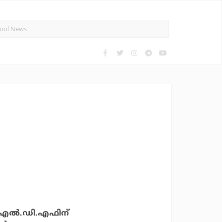
 എല്‍.ഡി.എഫിന്