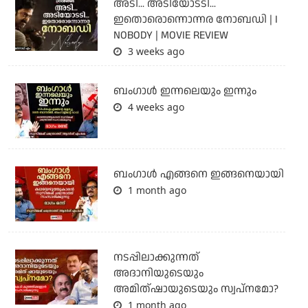
അടി... അടിയോടടി...
ഇതൊരൊന്നൊന്നര നോബഡി | I
NOBODY | MOVIE REVIEW
3 weeks ago
ബംഗാള്‍ ഇന്നലെയും ഇന്നും
4 weeks ago
ബം​ഗാൾ എങ്ങനെ ഇങ്ങനെയായി
1 month ago
നടപ്പിലാക്കുന്നത്
അദാനിയുടെയും
അമിത്ഷായുടെയും സ്വപ്നമോ?
1 month ago