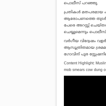
പൊലീസ് പറഞ്ഞു.
പ്രതികള്‍ മതപരമായ പ
ആരോപണത്തെ തുടര്‍ന്
പേരെ അറസ്റ്റ് ചെയ്തത
ചെയ്യുമെന്നും പൊലീസ്
വര്‍ഗീയ വിദ്വേഷം വളര
ആസൂത്രിതമായ ശ്രമമാ
ഗോവിന്ദ് പുര സ്റ്റേഷന
Content Highlight: Musli
mob smears cow dung on