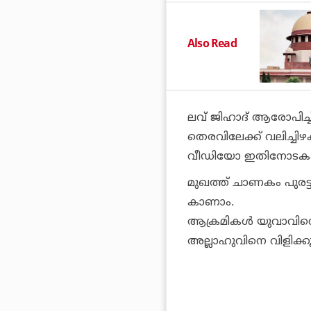
Also Read
ലവ് ജിഹാദ് ആരോപിച്ച്
തെരവിലേക്ക് വലിച്ചി
വീഡിയോ ഇതിനോടകം ത
മുഖത്ത് ചാണകം പുരട്
കാണാം.
ആക്രമികള്‍ യുവാവിനെക
അല്ലാഹുവിനെ വിളിക്ക