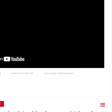
L
HINDUTVA GROUPS
LOVE JIHAD PROPAGANDA
ി