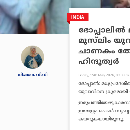
INDIA
ഭോപ്പാലില്‍
മുസ്‌ലിം യുവ
ചാണകം തേച്ച്
ഹിന്ദുത്വര്‍
നിഷാന. വി.വി
Friday, 15th May 2026, 8:13 am
ഭോപ്പാല്‍: മധ്യപ്രദേശ
യുവാവിനെ ക്രൂരമായി ആക്
ഇരുപത്തിയേഴുകാരനായ 
ഇയാളും പെണ്‍ സുഹൃത്
കയറുകയായിരുന്നു.