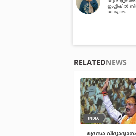
ഡൂള്‍ന്യൂസില്
ഇംഗ്ലീഷില്‍ ബി
ഡിപ്ലോമ.
RELATED
NEWS
INDIA
മദ്രസാ വിദ്യാഭ്യാസ