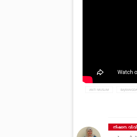
ANTI MUSLIM
BAJRANGDA
നിഷാന. വി.വ