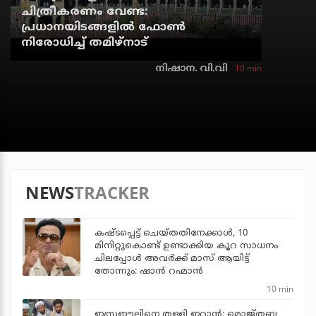
ചിത്രീകരണം വേണ്ട:
പ്രധാനയിടങ്ങളില്‍ ഫോണ്‍
നിരോധിച്ച് തമിഴ്‌നാട്
10 min
നിഷാന. വി.വി
NEWS
TRACKER
കഷ്ടപ്പെട്ട് ചെയ്തതിനേക്കാൾ, 10
മിനിറ്റുകൊണ്ട് ഉണ്ടാക്കിയ കൂറ സാധനം
ചിലപ്പോൾ അവർക്ക് മാസ് ആയിട്ട്
തോന്നും: ഷാൻ റഹ്മാൻ
10 min
ഇസ്രഈലിനെ തള്ളി ഇറാന്‍; മൊജ്തബ