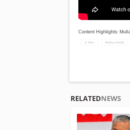
Content Highlights: Mul
K. RAIL
KERALA NEWS
RELATED
NEWS