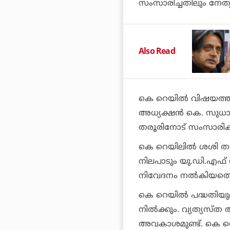
സംസാരിച്ചതിലും നേതൃത്വ
Also Read
കെ റെയില്‍ വിഷയത്തി
അധ്യക്ഷന്‍ കെ. സുധ
തരൂരിനോട് സംസാരിക
കെ റെയിലില്‍ ശശി തരൂര
നിലപാടും യു.ഡി.എഫ് 
നിവേദനം നല്‍കിയതെന്
കെ റെയില്‍ പദ്ധതിയുമാ
നില്‍ക്കും. വ്യത്യസ്ത 
അവകാശമുണ്ട്. കെ റെയ