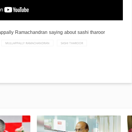
lappally Ramachandran saying about sashi tharoor
MULLAPPALLY RAMACHANDRAN
SASHI THAROOR