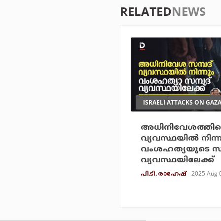
RELATED
NEWS
ISRAELI ATTACKS ON GAZ
അധിനിവേശത്തിന്റ
വ്യവസ്ഥയില്‍ നിന്ന
വംശഹത്യയുടെ സമ
വ്യവസ്ഥയിലേക്ക്
2025 Aug 
പി.ടി. രാഹേഷ്