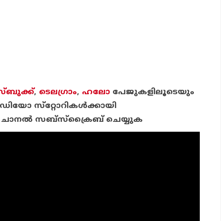
്ബുക്ക്
,
ടെലഗ്രാം
,
ഹലോ
പേജുകളിലൂടെയും
ിയോ സ്‌റ്റോറികള്‍ക്കായി
ചാന
ല്‍ സബ്‌സ്‌ക്രൈബ് ചെയ്യുക