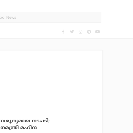
ഗശൂന്യമായ നടപടി;
ാനമന്ത്രി മഹിന്ദ