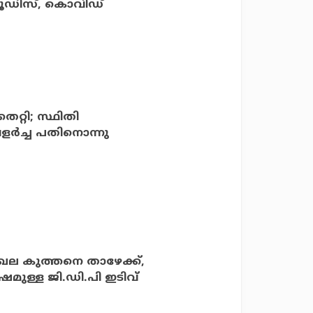
് മൂഡിസ്, കൊവിഡ്
റ്റി; സ്ഥിതി
ളർച്ച പതിനൊന്നു
ല കുത്തനെ താഴേക്ക്,
ഷമുള്ള ജി.ഡി.പി ഇടിവ്