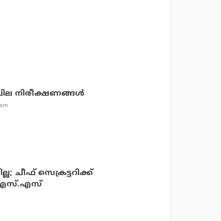
ചില നിരീക്ഷണങ്ങള്‍
 am
്ല; ചീഫ് സെക്രട്ടറിക്ക്
.എസ്.എസ്