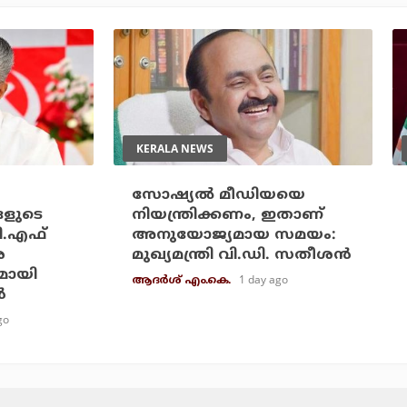
KERALA NEWS
സോഷ്യല്‍ മീഡിയയെ
ങളുടെ
നിയന്ത്രിക്കണം, ഇതാണ്
ി.എഫ്
അനുയോജ്യമായ സമയം:
െ
മുഖ്യമന്ത്രി വി.ഡി. സതീശന്‍
മായി
1 day ago
ആദർശ് എം.കെ.
‍
go