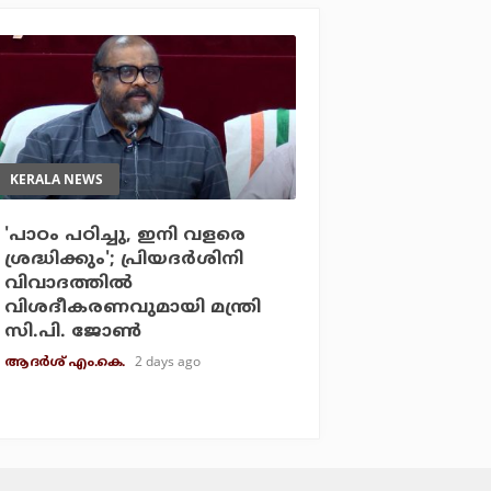
KERALA NEWS
'പാഠം പഠിച്ചു, ഇനി വളരെ
ശ്രദ്ധിക്കും'; പ്രിയദര്‍ശിനി
വിവാദത്തില്‍
വിശദീകരണവുമായി മന്ത്രി
സി.പി. ജോണ്‍
2 days ago
ആദർശ് എം.കെ.