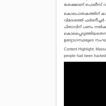
ശേഷമാണ് പൊലീസ് വീട
കൊലപാതകത്തിന് കാ
വിദേശത്ത് ഫര്‍ണീച്ചര
പിതാവിന് പണം നല്‍
കൊലപ്പെടുത്തിയതെന്നു
ഉദ്യോഗസ്ഥരുടെ സംഘം
Content Highlight: Massa
people had been hacked 