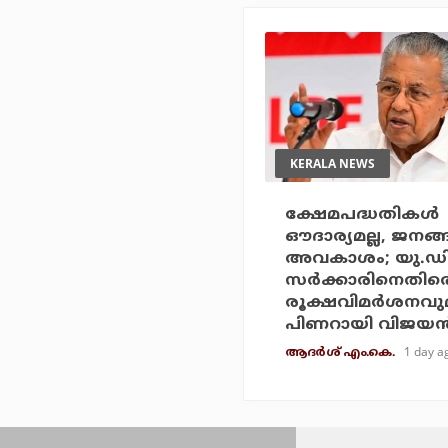
KERALA NEWS
ക്ഷേമപദ്ധതികള്‍
ഔദാര്യമല്ല, ജനങ്
അവകാശം; യു.ഡ
സര്‍ക്കാരിനെതിര
രൂക്ഷവിമര്‍ശനവു
പിണറായി വിജയന്
1 day a
ആദർശ് എം.കെ.