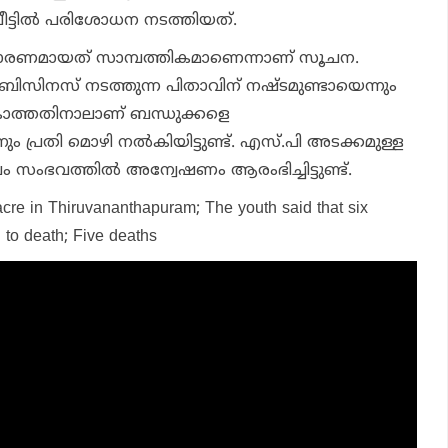
്ടില്‍ പരിശോധന നടത്തിയത്.
രണമായത് സാമ്പത്തികമാണെന്നാണ് സൂചന.
്‍ ബിസിനസ് നടത്തുന്ന പിതാവിന് നഷ്ടമുണ്ടായെന്നും
കാത്തതിനാലാണ് ബന്ധുക്കളെ
ം പ്രതി മൊഴി നല്‍കിയിട്ടുണ്ട്. എസ്.പി അടക്കമുള്ള
 സംഭവത്തില്‍ അന്വേഷണം ആരംഭിച്ചിട്ടുണ്ട്.
cre in Thiruvananthapuram; The youth said that six
to death; Five deaths