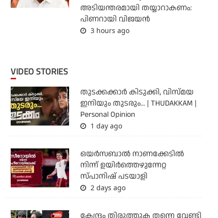
അടിയന്തരമായി തയ്യാറാകണം:
പിണറായി വിജയന്‍
3 hours ago
VIDEO STORIES
തുടക്കക്കാര്‍ കിടുക്കി, വിസ്മയ
ഇനിയും തുടരും... | THUDAKKAM |
Personal Opinion
1 day ago
ഒയര്‍സബാൽ നാണക്കേടിൽ
നിന്ന് ഉയിർത്തെഴുന്നേറ്റ
സ്പാനിഷ് പടയാളി
2 days ago
കേന്ദ്രം തിരുത്തുക തന്നെ വേണ്ടി