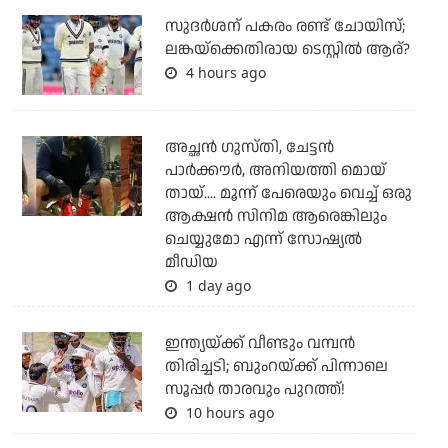
സുദര്‍ശന് പകരം രണ്ട് ചോയിസ്;
ലങ്കയ്‌ക്കെതിരായ ടെസ്റ്റില്‍ ആര്?
4 hours ago
അച്ഛന്‍ ഗുസ്തി, ചേട്ടന്‍
പാര്‍ക്കൗര്‍, അനിയത്തി മൊയ്
തായ്.... മൂന്ന് പേരെയും വെച്ച് ഒരു
ആക്ഷന്‍ സിനിമ ആരെങ്കിലും
ചെയ്യുമോ എന്ന് സോഷ്യല്‍
മീഡിയ
1 day ago
ഇന്ത്യയ്ക്ക് വീണ്ടും വമ്പന്‍
തിരിച്ചടി; ബുംറയ്ക്ക് പിന്നാലെ
സൂപ്പര്‍ താരവും പുറത്ത്!
10 hours ago