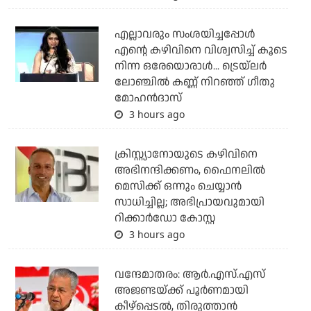
എല്ലാവരും സംശയിച്ചപ്പോള്‍
എന്റെ കഴിവിനെ വിശ്വസിച്ച് കൂടെ
നിന്ന ഒരേയൊരാള്‍... ട്രെയ്‌ലര്‍
ലോഞ്ചില്‍ കണ്ണ് നിറഞ്ഞ് ഗീതു
മോഹന്‍ദാസ്
3 hours ago
ക്രിസ്റ്റ്യാനോയുടെ കഴിവിനെ
അഭിനന്ദിക്കണം, ഫൈനലില്‍
മെസിക്ക് ഒന്നും ചെയ്യാന്‍
സാധിച്ചില്ല; അഭിപ്രായവുമായി
റിക്കാര്‍ഡോ കോസ്റ്റ
3 hours ago
വന്ദേമാതരം: ആര്‍.എസ്.എസ്
അജണ്ടയ്ക്ക് പൂര്‍ണമായി
കീഴ്‌പ്പെടല്‍, തിരുത്താന്‍