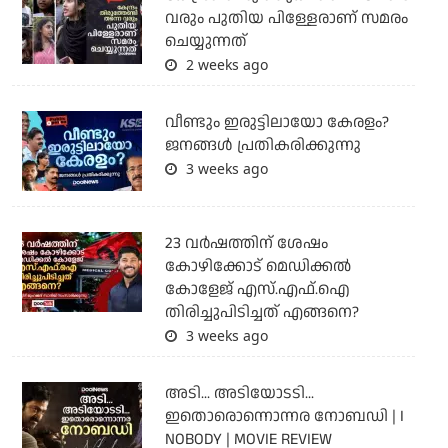
വരും പുതിയ പിള്ളേരാണ് സമരം
ചെയ്യുന്നത്
2 weeks ago
വീണ്ടും ഇരുട്ടിലായോ കേരളം?
ജനങ്ങൾ പ്രതികരിക്കുന്നു
3 weeks ago
23 വർഷത്തിന് ശേഷം
കോഴിക്കോട് മെഡിക്കൽ
കോളേജ് എസ്.എഫ്.ഐ
തിരിച്ചുപിടിച്ചത് എങ്ങനെ?
3 weeks ago
അടി... അടിയോടടി...
ഇതൊരൊന്നൊന്നര നോബഡി | I
NOBODY | MOVIE REVIEW