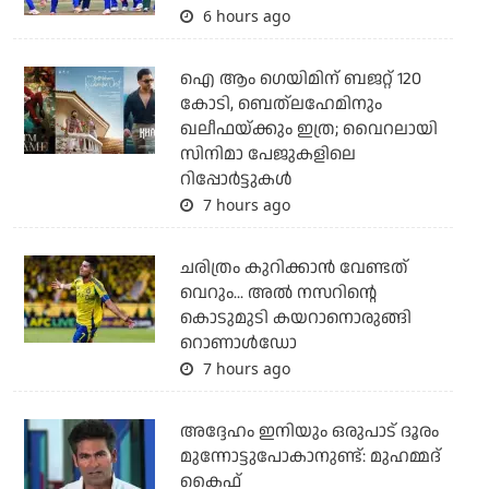
6 hours ago
ഐ ആം ഗെയിമിന് ബജറ്റ് 120
കോടി, ബെത്‌ലഹേമിനും
ഖലീഫയ്ക്കും ഇത്ര; വൈറലായി
സിനിമാ പേജുകളിലെ
റിപ്പോര്‍ട്ടുകള്‍
7 hours ago
ചരിത്രം കുറിക്കാന്‍ വേണ്ടത്
വെറും... അല്‍ നസറിന്റെ
കൊടുമുടി കയറാനൊരുങ്ങി
റൊണാള്‍ഡോ
7 hours ago
അദ്ദേഹം ഇനിയും ഒരുപാട് ദൂരം
മുന്നോട്ടുപോകാനുണ്ട്: മുഹമ്മദ്
കൈഫ്