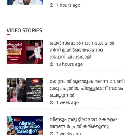
7 hours ago
VIDEO STORIES
ഒയര്‍സബാൽ നാണക്കേടിൽ
നിന്ന് ഉയിർത്തെഴുന്നേറ്റ
സ്പാനിഷ് പടയാളി
13 hours ago
കേന്ദ്രം തിരുത്തുക തന്നെ വേണ്ടി
വരും പുതിയ പിള്ളേരാണ് സമരം
ചെയ്യുന്നത്
1 week ago
വീണ്ടും ഇരുട്ടിലായോ കേരളം?
ജനങ്ങൾ പ്രതികരിക്കുന്നു
2 weeks ago