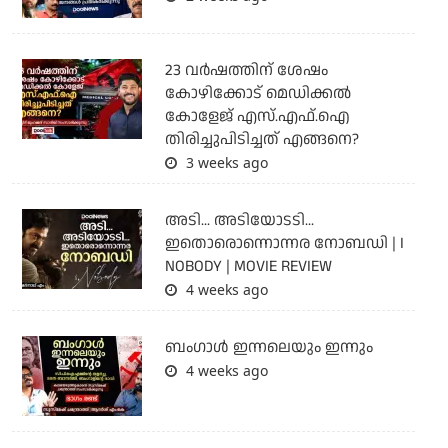
23 വർഷത്തിന് ശേഷം
കോഴിക്കോട് മെഡിക്കൽ
കോളേജ് എസ്.എഫ്.ഐ
തിരിച്ചുപിടിച്ചത് എങ്ങനെ?
3 weeks ago
അടി... അടിയോടടി...
ഇതൊരൊന്നൊന്നര നോബഡി | I
NOBODY | MOVIE REVIEW
4 weeks ago
ബംഗാള്‍ ഇന്നലെയും ഇന്നും
4 weeks ago