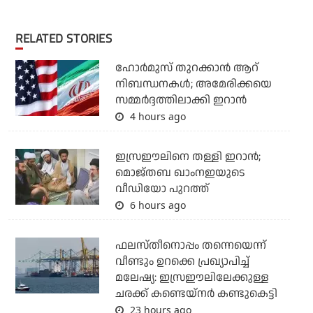
RELATED STORIES
ഹോര്‍മുസ് തുറക്കാന്‍ ആറ്
നിബന്ധനകള്‍; അമേരിക്കയെ
സമ്മര്‍ദ്ദത്തിലാക്കി ഇറാന്‍
4 hours ago
ഇസ്രഈലിനെ തള്ളി ഇറാന്‍;
മൊജ്തബ ഖാംനഇയുടെ
വീഡിയോ പുറത്ത്
6 hours ago
ഫലസ്തീനൊപ്പം തന്നെയെന്ന്
വീണ്ടും ഉറക്കെ പ്രഖ്യാപിച്ച്
മലേഷ്യ: ഇസ്രഈലിലേക്കുള്ള
ചരക്ക് കണ്ടെയ്‌നര്‍ കണ്ടുകെട്ടി
23 hours ago