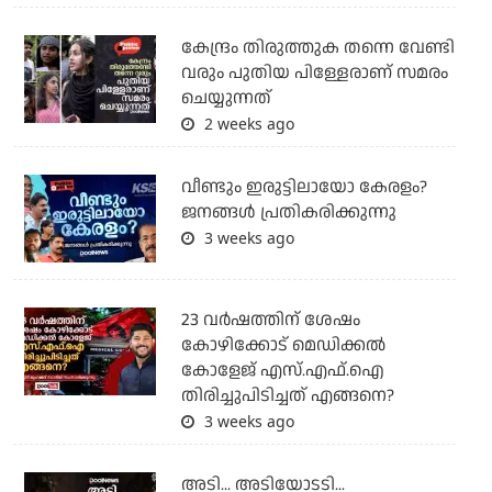
കേന്ദ്രം തിരുത്തുക തന്നെ വേണ്ടി
വരും പുതിയ പിള്ളേരാണ് സമരം
ചെയ്യുന്നത്
2 weeks ago
വീണ്ടും ഇരുട്ടിലായോ കേരളം?
ജനങ്ങൾ പ്രതികരിക്കുന്നു
3 weeks ago
23 വർഷത്തിന് ശേഷം
കോഴിക്കോട് മെഡിക്കൽ
കോളേജ് എസ്.എഫ്.ഐ
തിരിച്ചുപിടിച്ചത് എങ്ങനെ?
3 weeks ago
അടി... അടിയോടടി...