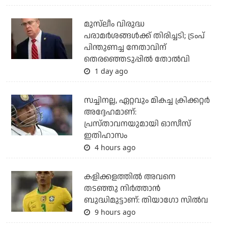
മുസ്‌ലീം വിരുദ്ധ
പരാമര്‍ശങ്ങള്‍ക്ക് തിരിച്ചടി; ട്രംപ്
പിന്തുണച്ച നേതാവിന്
തെരഞ്ഞെടുപ്പില്‍ തോല്‍വി
1 day ago
സച്ചിനല്ല, ഏറ്റവും മികച്ച ക്രിക്കറ്റര്‍
അദ്ദേഹമാണ്:
പ്രസ്താവനയുമായി ഓസീസ്
ഇതിഹാസം
4 hours ago
കളിക്കളത്തില്‍ അവനെ
തടഞ്ഞു നിര്‍ത്താന്‍
ബുദ്ധിമുട്ടാണ്: തിയാഗോ സില്‍വ
9 hours ago