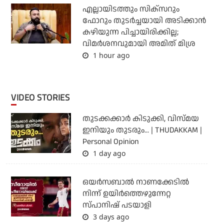
എല്ലായിടത്തും സിക്‌സറും
ഫോറും തുടര്‍ച്ചയായി അടിക്കാന്‍
കഴിയുന്ന പിച്ചായിരിക്കില്ല;
വിമര്‍ശനവുമായി അമിത് മിശ്ര
1 hour ago
VIDEO STORIES
തുടക്കക്കാര്‍ കിടുക്കി, വിസ്മയ
ഇനിയും തുടരും... | THUDAKKAM |
Personal Opinion
1 day ago
ഒയര്‍സബാൽ നാണക്കേടിൽ
നിന്ന് ഉയിർത്തെഴുന്നേറ്റ
സ്പാനിഷ് പടയാളി
3 days ago