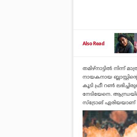
Also Read
തമിഴ്‌നാട്ടില്‍ നിന്ന് 
നായകനായ
ബ്ലാസ്റ്റി
ന്റ
കൂടി ഫ്രീ റണ്‍ ലഭിച്ചിരു
നേടിയേനെ. ആന്ധ്രയ
സ്‌ട്രോങ് ഏരിയയാണ്