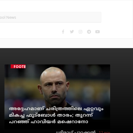
FOOTBALL
അദ്ദേഹമാണ് ചരിത്രത്തിലെ ഏറ്റവും
മികച്ച ഫുട്‌ബോള്‍ താരം; തുറന്ന്
പറഞ്ഞ് ഹാവിയര്‍ മഷെറാനോ
12 min
ശ്രീരാഗ് പാറക്കല്‍