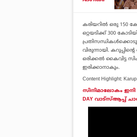
കരിയറില്‍ ഒരു 150 കോ
ഒറ്റയടിക്ക് 300 കോടിയി
പ്രതിസന്ധികള്‍ക്കൊടു
വിരുന്നായി.
കറുപ്പി
ന്റെ
ഒരിക്കല്‍ കൈവിട്ട സി
ഇരിക്കാനാകും.
Content Highlight: Karup
സിനിമാലോകം ഇനി ന
DAY വാട്സ്ആപ്പ് 