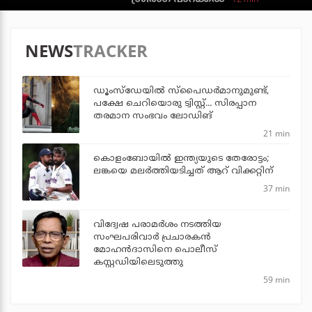
NEWS
TRACKER
ഡൂംസ്‌ഡേയില്‍ സ്‌പൈഡര്‍മാനുമുണ്ട്,
പക്ഷേ ചെറിയൊരു ട്വിസ്റ്റ്... സിരപ്പാന
തരമാന സംഭവം ലോഡിങ്
21 min
കൊളംബോയില്‍ ഇന്ത്യയുടെ തേരോട്ടം;
ലങ്കയെ മലര്‍ത്തിയടിച്ചത് ആറ് വിക്കറ്റിന്
37 min
വിദ്വേഷ പരാമര്‍ശം നടത്തിയ
സംഘപരിവാര്‍ പ്രചാരകന്‍
മോഹന്‍ദാസിനെ പൊലീസ്
കസ്റ്റഡിയിലെടുത്തു
59 min