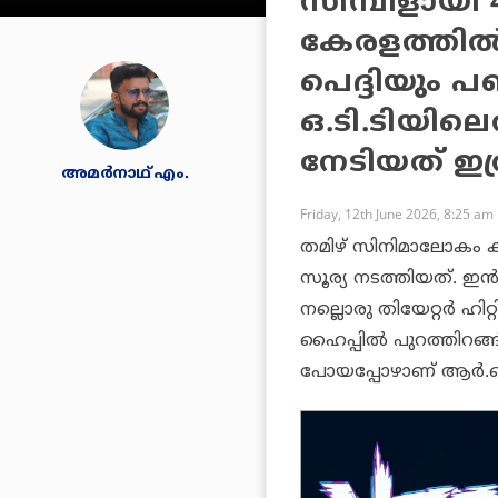
സിമ്പിളായി 
കേരളത്തില്‍
പെദ്ദിയും പ
ഒ.ടി.ടിയിലെത്
നേടിയത് ഇത
അമര്‍നാഥ് എം.
Friday, 12th June 2026, 8:25 am
തമിഴ് സിനിമാലോകം കണ
സൂര്യ നടത്തിയത്. ഇന്‍ഡ
നല്ലൊരു തിയേറ്റര്‍ ഹി
ഹൈപ്പില്‍ പുറത്തിറങ
പോയപ്പോഴാണ് ആര്‍.ജെ