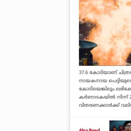
37.6 കോടിയാണ് ചിത്രത
നായകനായ
പെദ്ദി
യുടെ
കോടിയെങ്കിലും ലഭിക്കേ
കര്‍ണാടകയില്‍ നിന്ന്
വിതരണക്കാര്‍ക്ക് വ
Also Read