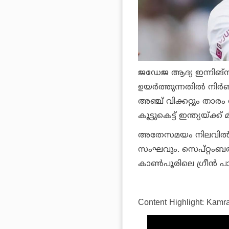
ജഡേജ ആദ്യ ഇന്നിങ്സില
ഉയര്‍ത്തുന്നതില്‍ നിര
അഞ്ച് വിക്കറ്റും താര
കൂട്ടുകെട്ട് ഇന്ത്യയ്ക
അതേസമയം നിലവില്‍ പര
സംഘവും. സെപ്റ്റംബര്‍
കാണ്‍പൂരിലെ ഗ്രീന്‍ പ
Content Highlight: Kamr