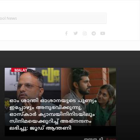
MALAYALAM CINEMA
ഓം ശാന്തി ഓശാനയുടെ പുണ്യം
ഇപ്പോഴും അനുഭവിക്കുന്നു,
ഓസ്കാർ ക്യാമ്പയിനിനിടയിലും
സിനിമയെക്കുറിച്ച് അഭിനന്ദനം
ലഭിച്ചു: ജൂഡ് ആന്തണി
9 min
നന്ദന. ടി