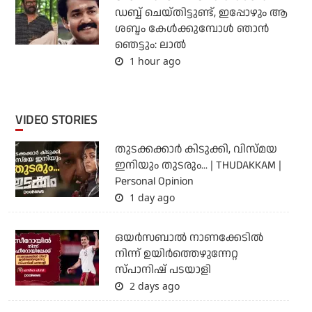
ഡബ്ബ് ചെയ്തിട്ടുണ്ട്, ഇപ്പോഴും ആ
ശബ്ദം കേൾക്കുമ്പോൾ ഞാൻ
ഞെട്ടും: ലാൽ
1 hour ago
VIDEO STORIES
തുടക്കക്കാര്‍ കിടുക്കി, വിസ്മയ
ഇനിയും തുടരും... | THUDAKKAM |
Personal Opinion
1 day ago
ഒയര്‍സബാൽ നാണക്കേടിൽ
നിന്ന് ഉയിർത്തെഴുന്നേറ്റ
സ്പാനിഷ് പടയാളി
2 days ago