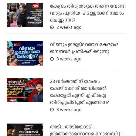
കേന്ദ്രം തിരുത്തുക തന്നെ വേണ്ടി
വരും പുതിയ പിള്ളേരാണ് സമരം
ചെയ്യുന്നത്
2 weeks ago
വീണ്ടും ഇരുട്ടിലായോ കേരളം?
ജനങ്ങൾ പ്രതികരിക്കുന്നു
3 weeks ago
23 വർഷത്തിന് ശേഷം
കോഴിക്കോട് മെഡിക്കൽ
കോളേജ് എസ്.എഫ്.ഐ
തിരിച്ചുപിടിച്ചത് എങ്ങനെ?
3 weeks ago
അടി... അടിയോടടി...
ഇതൊരൊന്നൊന്നര നോബഡി | I