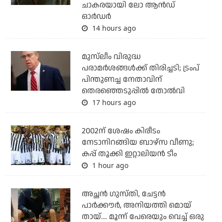
ചാകരയായി ലോ ആന്‍ഡ്
ഓര്‍ഡര്‍
14 hours ago
മുസ്‌ലീം വിരുദ്ധ
പരാമര്‍ശങ്ങള്‍ക്ക് തിരിച്ചടി; ട്രംപ്
പിന്തുണച്ച നേതാവിന്
തെരഞ്ഞെടുപ്പില്‍ തോല്‍വി
17 hours ago
2002ന് ശേഷം കിരീടം
നേടാനിറങ്ങിയ ബാഴ്സ വീണു;
കപ്പ് തൂക്കി ഇറ്റാലിയൻ ടീം
1 hour ago
അച്ഛന്‍ ഗുസ്തി, ചേട്ടന്‍
പാര്‍ക്കൗര്‍, അനിയത്തി മൊയ്
തായ്.... മൂന്ന് പേരെയും വെച്ച് ഒരു