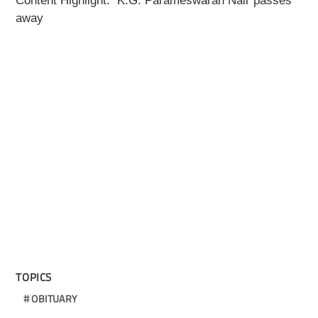
Content Highlight:
K.G. Parameswaran Nair passes
away
TOPICS
OBITUARY