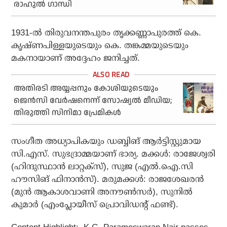
രാഹുല്‍ ഗാന്ധി
1931-ല്‍ തിരുവനന്തപുരം തൃക്കണ്ണാപുരത്ത് കെ.
കൃഷ്ണപിള്ളയുടെയും കെ. തങ്കമ്മയുടെയും
മകനായാണ് അദ്ദേഹം ജനിച്ചത്.
അതിരടി അയ്യപ്പനും കോശിയുടെയും
ജെന്‍സി വേര്‍ഷനെന്ന് സോഷ്യല്‍ മീഡിയ;
തിരുത്തി സിനിമാ പ്രേമികള്‍
സംഗീത അധ്യാപികയും ഡബ്ബിങ് ആര്‍ട്ടിസ്റ്റുമായ
സി.എസ്. സുഭദ്രാമ്മയാണ് ഭാര്യ. മക്കള്‍: രാജേശ്വരി
(ഹിന്ദുസ്ഥാന്‍ ലാറ്റക്‌സ്), സുജ (എല്‍.ഐ.സി
ഹൗസിങ് ഫിനാന്‍സ്). മരുമക്കള്‍: രാജശേഖരന്‍
(മുന്‍ ആകാശവാണി അനൗണ്‍സര്‍), സുനില്‍
കുമാര്‍ (എംപ്ലോയീസ് പ്രൊവിഡന്റ് ഫണ്ട്).