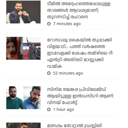
ടീമില്‍ അദ്ദേഹത്തെപ്പോലുള്ള
താരങ്ങള്‍ ആവശ്യമാണ്;
തുറന്നടിച്ച് രഹാനെ
7 minutes ago
റോസാപ്പൂ കൈയില്‍ തുപ്പാക്കി
വിളയാടി... പത്ത് വര്‍ഷത്തെ
ഇടവേളക്ക് ശേഷം തമിഴിലെ റീ
എന്‍ട്രി അതിരടി മാസ്സാക്കി
വാമിക
52 minutes ago
സിനിമ ഭയങ്കര പ്രിവിലേജ്ഡ്
ആയിട്ടുള്ള ഇൻഡസ്ടറി ആണ്:
വിനയ് ഫോർട്ട്
1 hour ago
മത്സരം തോറ്റാല്‍ ഡ്രസ്സിങ്