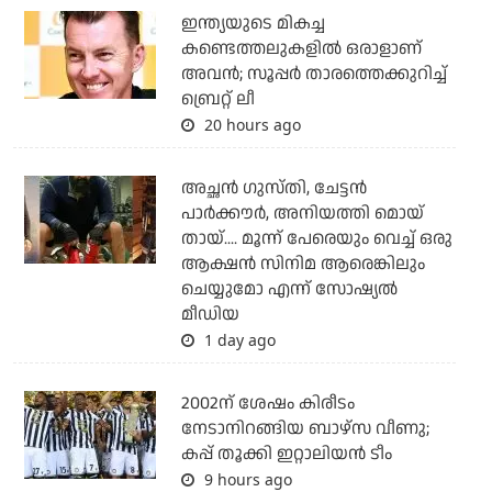
ഇന്ത്യയുടെ മികച്ച
കണ്ടെത്തലുകളില്‍ ഒരാളാണ്
അവന്‍; സൂപ്പര്‍ താരത്തെക്കുറിച്ച്
ബ്രെറ്റ് ലീ
20 hours ago
അച്ഛന്‍ ഗുസ്തി, ചേട്ടന്‍
പാര്‍ക്കൗര്‍, അനിയത്തി മൊയ്
തായ്.... മൂന്ന് പേരെയും വെച്ച് ഒരു
ആക്ഷന്‍ സിനിമ ആരെങ്കിലും
ചെയ്യുമോ എന്ന് സോഷ്യല്‍
മീഡിയ
1 day ago
2002ന് ശേഷം കിരീടം
നേടാനിറങ്ങിയ ബാഴ്സ വീണു;
കപ്പ് തൂക്കി ഇറ്റാലിയൻ ടീം
9 hours ago