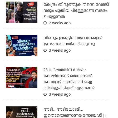
കേന്ദ്രം തിരുത്തുക തന്നെ വേണ്ടി
വരും പുതിയ പിള്ളേരാണ് സമരം
ചെയ്യുന്നത്
2 weeks ago
വീണ്ടും ഇരുട്ടിലായോ കേരളം?
ജനങ്ങൾ പ്രതികരിക്കുന്നു
3 weeks ago
23 വർഷത്തിന് ശേഷം
കോഴിക്കോട് മെഡിക്കൽ
കോളേജ് എസ്.എഫ്.ഐ
തിരിച്ചുപിടിച്ചത് എങ്ങനെ?
3 weeks ago
അടി... അടിയോടടി...
ഇതൊരൊന്നൊന്നര നോബഡി | I