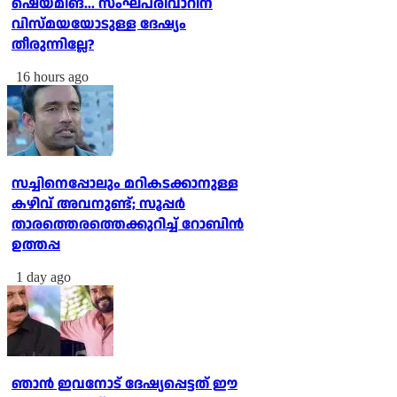
ഷെയ്മിങ്... സംഘപരിവാറിന്
വിസ്മയയോടുള്ള ദേഷ്യം
തീരുന്നില്ലേ?
16 hours ago
സച്ചിനെപ്പോലും മറികടക്കാനുള്ള
കഴിവ് അവനുണ്ട്; സൂപ്പര്‍
താരത്തെരത്തെക്കുറിച്ച് റോബിന്‍
ഉത്തപ്പ
1 day ago
ഞാന്‍ ഇവനോട് ദേഷ്യപ്പെട്ടത് ഈ