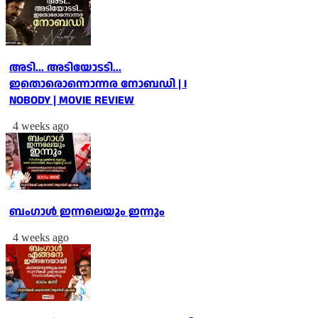
അടി... അടിയോടടി...
ഇതൊരൊന്നൊന്നര നോബഡി | I
NOBODY | MOVIE REVIEW
4 weeks ago
ബംഗാള്‍ ഇന്നലെയും ഇന്നും
4 weeks ago