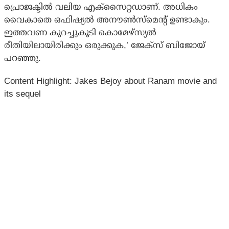
പ്രൊജക്ടില്‍ വലിയ എക്‌സൈറ്റഡാണ്. അധികം
വൈകാതെ ഒഫിഷ്യല്‍ അനൗണ്‍സ്‌മെന്റ് ഉണ്ടാകും.
ഇത്തവണ കുറച്ചുകൂടി കൊമേഴ്‌സ്യല്‍
രീതിയിലായിരിക്കും ഒരുക്കുക,’ ജേക്‌സ് ബിജോയ്
പറഞ്ഞു.
Content Highlight: Jakes Bejoy about Ranam movie and
its sequel