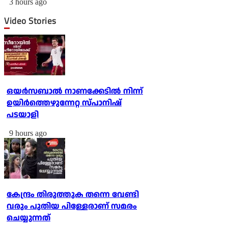
3 hours ago
Video Stories
ഒയര്‍സബാൽ നാണക്കേടിൽ നിന്ന്
ഉയിർത്തെഴുന്നേറ്റ സ്പാനിഷ്
പടയാളി
9 hours ago
കേന്ദ്രം തിരുത്തുക തന്നെ വേണ്ടി
വരും പുതിയ പിള്ളേരാണ് സമരം
ചെയ്യുന്നത്