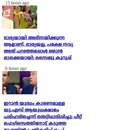
15 hours ago
ഭാര്യയായി അഭിനയിക്കുന്ന
ആളാണ്, ഭാര്യയല്ല, പക്ഷേ നവ്യ
അത് പറഞ്ഞപ്പോള്‍ ഞാന്‍
ഓക്കെയായി: സൈജു കുറുപ്പ്
6 hours ago
ഇറാന്‍ യുദ്ധം കാരണമുള്ള
യു.എസ് ആയുധക്ഷാമം
പരിഹരിച്ചെന്ന് തെറ്റിധാരിപ്പിച്ചു; പീറ്റ്
ഹെഗ്‌സെത്തിനോട് കടുത്ത