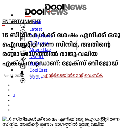
ENTERTAINMENT
Home
Latest
16 സിനിമകള്‍ക്ക് ശേഷം എനിക്ക് ഒരു
Daily News
Discourse
ഐഡന്റിറ്റി തന്ന സിനിമ, അതിന്റെ
Movie Day
രണ്ടാം ഭാഗത്തില്‍ രാജു വലിയ
DSport
എക്‌സൈറ്റഡാണ്: ജേക്‌സ് ബിജോയ്
Video
DoolCast
Apr 28, 2025, 11:23 am
എന്റര്‍ടെയിന്‍മെന്റ് ഡെസ്‌ക്
DOOL+