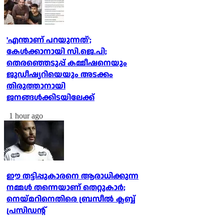
'എന്താണ് പറയുന്നത്';
കേള്‍ക്കാനായി സി.ജെ.പി;
തെരഞ്ഞെടുപ്പ് കമ്മീഷനെയും
ജുഡീഷ്യറിയെയും അടക്കം
തിരുത്താനായി
ജനങ്ങള്‍ക്കിടയിലേക്ക്
1 hour ago
ഈ തട്ടിപ്പുകാരനെ ആരാധിക്കുന്ന
നമ്മള്‍ തന്നെയാണ് തെറ്റുകാര്‍;
നെയ്മറിനെതിരെ ബ്രസീല്‍ ക്ലബ്ബ്
പ്രസിഡന്റ്