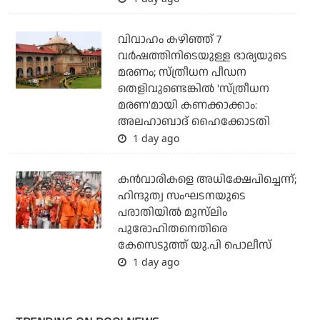
വിവാഹം കഴിഞ്ഞ് 7
വര്‍ഷത്തിനിടെയുള്ള ഭാര്യയുടെ
മരണം; സ്ത്രീധന പീഡന
തെളിവുണ്ടെങ്കില്‍ 'സ്ത്രീധന
മരണ'മായി കണക്കാക്കാം:
അലഹാബാദ് ഹൈക്കോടതി
1 day ago
കന്‍വാരികളെ അധിക്ഷേപിച്ചെന്ന്;
ഹിന്ദുത്വ സംഘടനയുടെ
പരാതിയില്‍ മുസ്‌ലിം
പുരോഹിതനെതിരെ
കേസെടുത്ത് യു.പി പൊലീസ്
1 day ago