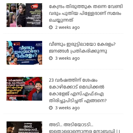
കേന്ദ്രം തിരുത്തുക തന്നെ വേണ്ടി
വരും പുതിയ പിള്ളേരാണ് സമരം
ചെയ്യുന്നത്
2 weeks ago
വീണ്ടും ഇരുട്ടിലായോ കേരളം?
ജനങ്ങൾ പ്രതികരിക്കുന്നു
3 weeks ago
23 വർഷത്തിന് ശേഷം
കോഴിക്കോട് മെഡിക്കൽ
കോളേജ് എസ്.എഫ്.ഐ
തിരിച്ചുപിടിച്ചത് എങ്ങനെ?
3 weeks ago
അടി... അടിയോടടി...
ഇതൊരൊന്നൊന്നര നോബഡി | I