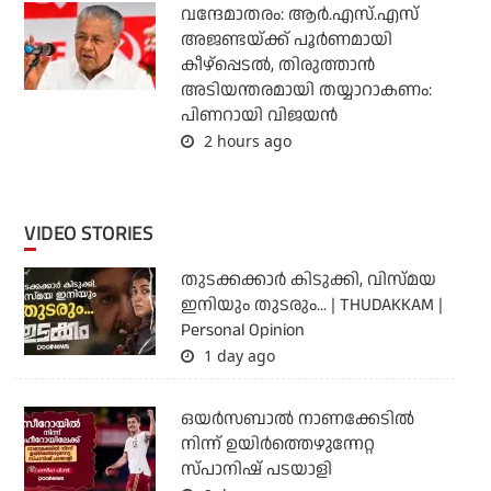
വന്ദേമാതരം: ആര്‍.എസ്.എസ്
അജണ്ടയ്ക്ക് പൂര്‍ണമായി
കീഴ്‌പ്പെടല്‍, തിരുത്താന്‍
അടിയന്തരമായി തയ്യാറാകണം:
പിണറായി വിജയന്‍
2 hours ago
VIDEO STORIES
തുടക്കക്കാര്‍ കിടുക്കി, വിസ്മയ
ഇനിയും തുടരും... | THUDAKKAM |
Personal Opinion
1 day ago
ഒയര്‍സബാൽ നാണക്കേടിൽ
നിന്ന് ഉയിർത്തെഴുന്നേറ്റ
സ്പാനിഷ് പടയാളി