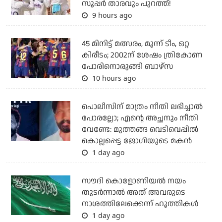
സൂപ്പര്‍ താരവും പുറത്ത്!
9 hours ago
45 മിനിട്ട് മത്സരം, മൂന്ന് ടീം, ഒറ്റ
കിരീടം; 2002ന് ശേഷം ത്രികോണ
പോരിനൊരുങ്ങി ബാഴ്‌സ
10 hours ago
പൊലീസിന് മാത്രം നീതി ലഭിച്ചാല്‍
പോരല്ലോ; എന്റെ അച്ഛനും നീതി
വേണ്ടേ: മുത്തങ്ങ വെടിവെപ്പില്‍
കൊല്ലപ്പെട്ട ജോഗിയുടെ മകന്‍
1 day ago
സൗദി കൊളോണിയല്‍ നയം
തുടര്‍ന്നാല്‍ അത് അവരുടെ
നാശത്തിലേക്കെന്ന് ഹൂത്തികള്‍
1 day ago