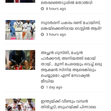
തെരഞ്ഞെടുപ്പില്‍ തോല്‍വി
8 hours ago
സുദര്‍ശന് പകരം രണ്ട് ചോയിസ്;
ലങ്കയ്‌ക്കെതിരായ ടെസ്റ്റില്‍ ആര്?
3 hours ago
അച്ഛന്‍ ഗുസ്തി, ചേട്ടന്‍
പാര്‍ക്കൗര്‍, അനിയത്തി മൊയ്
തായ്.... മൂന്ന് പേരെയും വെച്ച് ഒരു
ആക്ഷന്‍ സിനിമ ആരെങ്കിലും
ചെയ്യുമോ എന്ന് സോഷ്യല്‍
മീഡിയ
1 day ago
ഇന്ത്യയ്ക്ക് വീണ്ടും വമ്പന്‍
തിരിച്ചടി; ബുംറയ്ക്ക് പിന്നാലെ