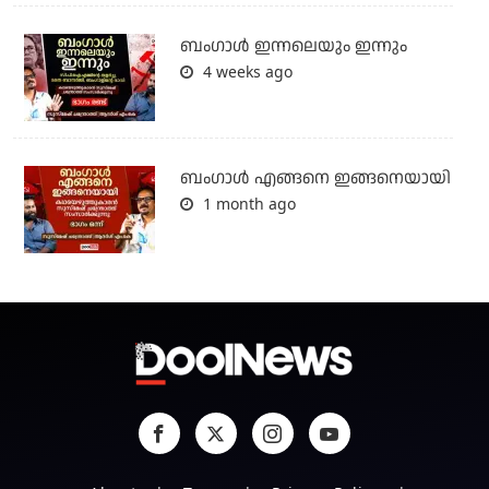
ബംഗാള്‍ ഇന്നലെയും ഇന്നും
4 weeks ago
ബം​ഗാൾ എങ്ങനെ ഇങ്ങനെയായി
1 month ago