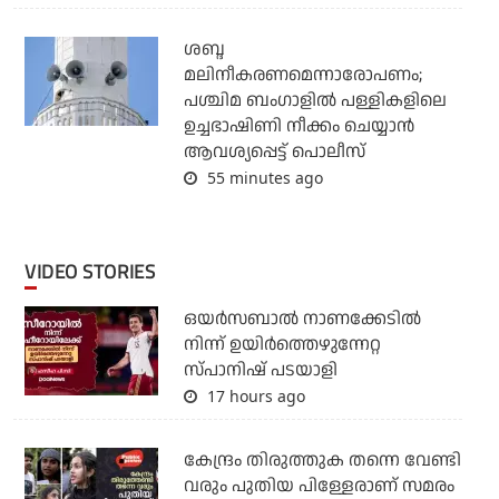
ശബ്ദ
മലിനീകരണമെന്നാരോപണം;
പശ്ചിമ ബംഗാളില്‍ പള്ളികളിലെ
ഉച്ചഭാഷിണി നീക്കം ചെയ്യാന്‍
ആവശ്യപ്പെട്ട് പൊലീസ്
55 minutes ago
VIDEO STORIES
ഒയര്‍സബാൽ നാണക്കേടിൽ
നിന്ന് ഉയിർത്തെഴുന്നേറ്റ
സ്പാനിഷ് പടയാളി
17 hours ago
കേന്ദ്രം തിരുത്തുക തന്നെ വേണ്ടി
വരും പുതിയ പിള്ളേരാണ് സമരം