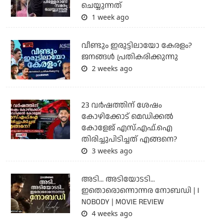
ചെയ്യുന്നത്
1 week ago
വീണ്ടും ഇരുട്ടിലായോ കേരളം?
ജനങ്ങൾ പ്രതികരിക്കുന്നു
2 weeks ago
23 വർഷത്തിന് ശേഷം
കോഴിക്കോട് മെഡിക്കൽ
കോളേജ് എസ്.എഫ്.ഐ
തിരിച്ചുപിടിച്ചത് എങ്ങനെ?
3 weeks ago
അടി... അടിയോടടി...
ഇതൊരൊന്നൊന്നര നോബഡി | I
NOBODY | MOVIE REVIEW
4 weeks ago