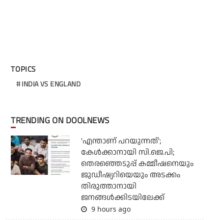
TOPICS
INDIA VS ENGLAND
TRENDING ON DOOLNEWS
'എന്താണ് പറയുന്നത്';
കേള്‍ക്കാനായി സി.ജെ.പി;
തെരഞ്ഞെടുപ്പ് കമ്മീഷനെയും
ജുഡീഷ്യറിയെയും അടക്കം
തിരുത്താനായി
ജനങ്ങള്‍ക്കിടയിലേക്ക്
9 hours ago