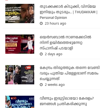
തുടക്കക്കാര്‍ കിടുക്കി, വിസ്മയ
ഇനിയും തുടരും... | THUDAKKAM |
Personal Opinion
23 hours ago
ഒയര്‍സബാൽ നാണക്കേടിൽ
നിന്ന് ഉയിർത്തെഴുന്നേറ്റ
സ്പാനിഷ് പടയാളി
2 days ago
കേന്ദ്രം തിരുത്തുക തന്നെ വേണ്ടി
വരും പുതിയ പിള്ളേരാണ് സമരം
ചെയ്യുന്നത്
2 weeks ago
വീണ്ടും ഇരുട്ടിലായോ കേരളം?
ജനങ്ങൾ പ്രതികരിക്കുന്നു