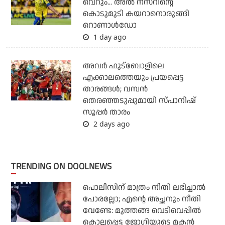
വെറും... അല്‍ നസറിന്റെ
കൊടുമുടി കയറാനൊരുങ്ങി
റൊണാള്‍ഡോ
1 day ago
അവര്‍ ഫുട്‌ബോളിലെ
എക്കാലത്തെയും പ്രയപ്പെട്ട
താരങ്ങള്‍; വമ്പന്‍
തെരഞ്ഞടുപ്പുമായി സ്പാനിഷ്
സൂപ്പര്‍ താരം
2 days ago
TRENDING ON DOOLNEWS
പൊലീസിന് മാത്രം നീതി ലഭിച്ചാല്‍
പോരല്ലോ; എന്റെ അച്ഛനും നീതി
വേണ്ടേ: മുത്തങ്ങ വെടിവെപ്പില്‍
കൊല്ലപ്പെട്ട ജോഗിയുടെ മകന്‍