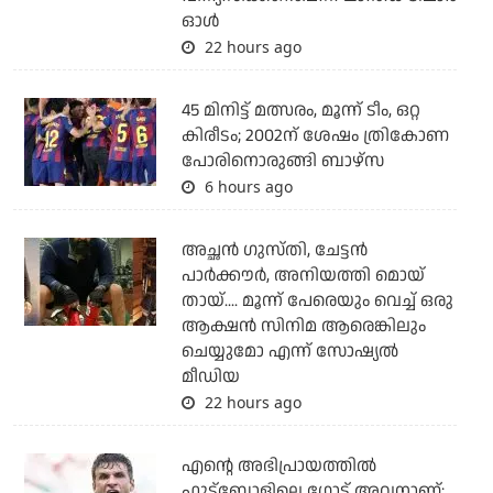
ഓള്‍
22 hours ago
45 മിനിട്ട് മത്സരം, മൂന്ന് ടീം, ഒറ്റ
കിരീടം; 2002ന് ശേഷം ത്രികോണ
പോരിനൊരുങ്ങി ബാഴ്‌സ
6 hours ago
അച്ഛന്‍ ഗുസ്തി, ചേട്ടന്‍
പാര്‍ക്കൗര്‍, അനിയത്തി മൊയ്
തായ്.... മൂന്ന് പേരെയും വെച്ച് ഒരു
ആക്ഷന്‍ സിനിമ ആരെങ്കിലും
ചെയ്യുമോ എന്ന് സോഷ്യല്‍
മീഡിയ
22 hours ago
എന്റെ അഭിപ്രായത്തില്‍
ഫുട്‌ബോളിലെ ഗോട്ട് അവനാണ്: