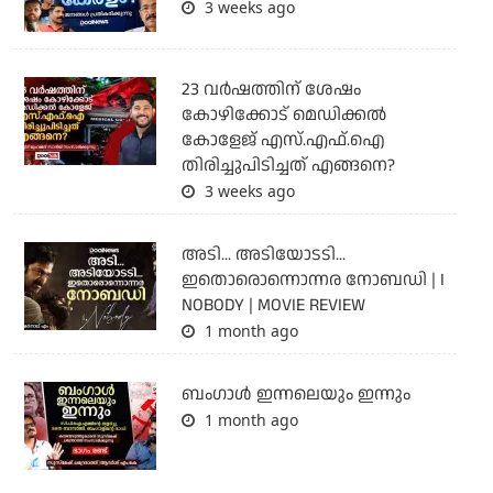
3 weeks ago
23 വർഷത്തിന് ശേഷം
കോഴിക്കോട് മെഡിക്കൽ
കോളേജ് എസ്.എഫ്.ഐ
തിരിച്ചുപിടിച്ചത് എങ്ങനെ?
3 weeks ago
അടി... അടിയോടടി...
ഇതൊരൊന്നൊന്നര നോബഡി | I
NOBODY | MOVIE REVIEW
1 month ago
ബംഗാള്‍ ഇന്നലെയും ഇന്നും
1 month ago