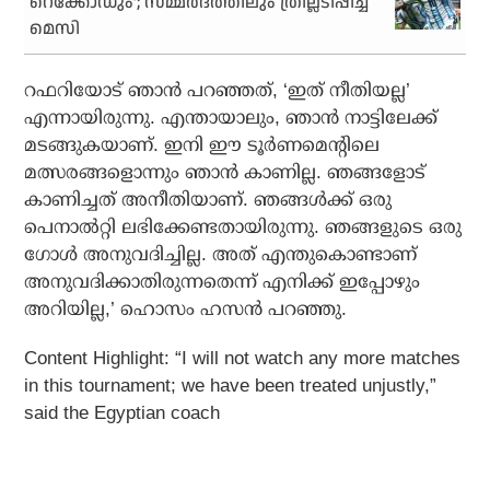
റെക്കോഡും’; സമ്മര്‍ദത്തിലും ത്രില്ലടിപ്പിച്ച്
മെസി
റഫറിയോട് ഞാന്‍ പറഞ്ഞത്, ‘ഇത് നീതിയല്ല’
എന്നായിരുന്നു. എന്തായാലും, ഞാന്‍ നാട്ടിലേക്ക്
മടങ്ങുകയാണ്. ഇനി ഈ ടൂര്‍ണമെന്റിലെ
മത്സരങ്ങളൊന്നും ഞാന്‍ കാണില്ല. ഞങ്ങളോട്
കാണിച്ചത് അനീതിയാണ്. ഞങ്ങള്‍ക്ക് ഒരു
പെനാല്‍റ്റി ലഭിക്കേണ്ടതായിരുന്നു. ഞങ്ങളുടെ ഒരു
ഗോള്‍ അനുവദിച്ചില്ല. അത് എന്തുകൊണ്ടാണ്
അനുവദിക്കാതിരുന്നതെന്ന് എനിക്ക് ഇപ്പോഴും
അറിയില്ല,’ ഹൊസം ഹസന്‍ പറഞ്ഞു.
Content Highlight: “I will not watch any more matches
in this tournament; we have been treated unjustly,”
said the Egyptian coach