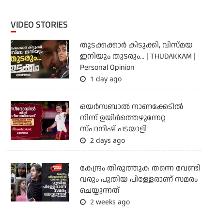
VIDEO STORIES
തുടക്കക്കാര്‍ കിടുക്കി, വിസ്മയ
ഇനിയും തുടരും... | THUDAKKAM |
Personal Opinion
1 day ago
ഒയര്‍സബാൽ നാണക്കേടിൽ
നിന്ന് ഉയിർത്തെഴുന്നേറ്റ
സ്പാനിഷ് പടയാളി
2 days ago
കേന്ദ്രം തിരുത്തുക തന്നെ വേണ്ടി
വരും പുതിയ പിള്ളേരാണ് സമരം
ചെയ്യുന്നത്
2 weeks ago