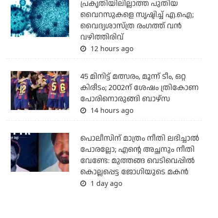
പ്രകൃതിയിലില്ലാത്ത പുതിയ
വൈറസുകളെ സൃഷ്ടിച്ച് എ.ഐ;
വൈദ്യശാസ്ത്ര രംഗത്ത് വന്‍
വഴിത്തിരിവ്
12 hours ago
45 മിനിട്ട് മത്സരം, മൂന്ന് ടീം, ഒറ്റ
കിരീടം; 2002ന് ശേഷം ത്രികോണ
പോരിനൊരുങ്ങി ബാഴ്‌സ
14 hours ago
പൊലീസിന് മാത്രം നീതി ലഭിച്ചാല്‍
പോരല്ലോ; എന്റെ അച്ഛനും നീതി
വേണ്ടേ: മുത്തങ്ങ വെടിവെപ്പില്‍
കൊല്ലപ്പെട്ട ജോഗിയുടെ മകന്‍
1 day ago