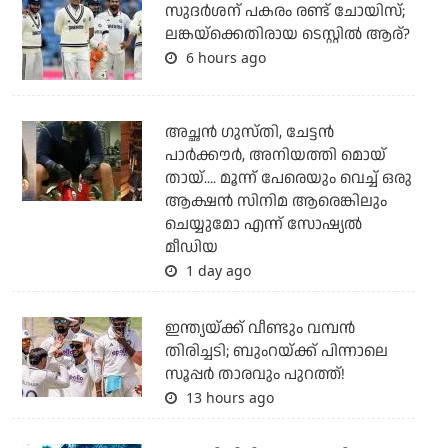
സുദര്‍ശന് പകരം രണ്ട് ചോയിസ്;
ലങ്കയ്‌ക്കെതിരായ ടെസ്റ്റില്‍ ആര്?
6 hours ago
അച്ഛന്‍ ഗുസ്തി, ചേട്ടന്‍
പാര്‍ക്കൗര്‍, അനിയത്തി മൊയ്
തായ്.... മൂന്ന് പേരെയും വെച്ച് ഒരു
ആക്ഷന്‍ സിനിമ ആരെങ്കിലും
ചെയ്യുമോ എന്ന് സോഷ്യല്‍
മീഡിയ
1 day ago
ഇന്ത്യയ്ക്ക് വീണ്ടും വമ്പന്‍
തിരിച്ചടി; ബുംറയ്ക്ക് പിന്നാലെ
സൂപ്പര്‍ താരവും പുറത്ത്!
13 hours ago