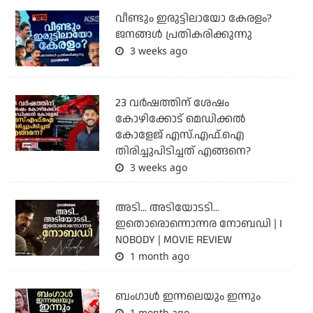
വീണ്ടും ഇരുട്ടിലായോ കേരളം?
ജനങ്ങൾ പ്രതികരിക്കുന്നു
3 weeks ago
23 വർഷത്തിന് ശേഷം
കോഴിക്കോട് മെഡിക്കൽ
കോളേജ് എസ്.എഫ്.ഐ
തിരിച്ചുപിടിച്ചത് എങ്ങനെ?
3 weeks ago
അടി... അടിയോടടി...
ഇതൊരൊന്നൊന്നര നോബഡി | I
NOBODY | MOVIE REVIEW
1 month ago
ബംഗാള്‍ ഇന്നലെയും ഇന്നും
1 month ago