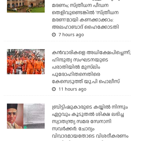
മരണം; സ്ത്രീധന പീഡന
തെളിവുണ്ടെങ്കില്‍ 'സ്ത്രീധന
മരണ'മായി കണക്കാക്കാം:
അലഹാബാദ് ഹൈക്കോടതി
7 hours ago
കന്‍വാരികളെ അധിക്ഷേപിച്ചെന്ന്;
ഹിന്ദുത്വ സംഘടനയുടെ
പരാതിയില്‍ മുസ്‌ലിം
പുരോഹിതനെതിരെ
കേസെടുത്ത് യു.പി പൊലീസ്
11 hours ago
ബ്രിട്ടിഷുകാരുടെ കയ്യില്‍ നിന്നും
ഏറ്റവും കൂടുതല്‍ ശിക്ഷ ലഭിച്ച
സ്വാതന്ത്ര്യ സമര സേനാനി
സവര്‍ക്കര്‍: ചോദ്യം
വിവാദമായതോടെ വിശദീകരണം