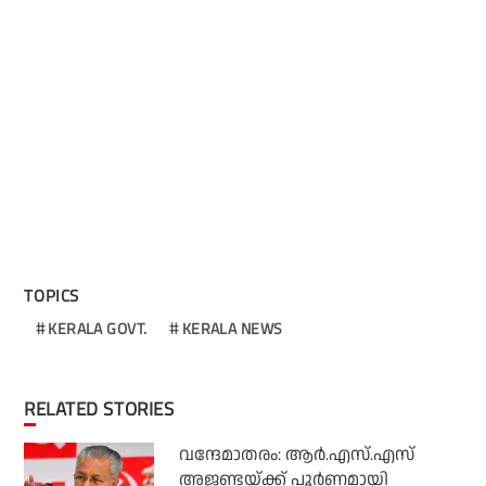
TOPICS
KERALA GOVT.
KERALA NEWS
RELATED STORIES
വന്ദേമാതരം: ആര്‍.എസ്.എസ്
അജണ്ടയ്ക്ക് പൂര്‍ണമായി