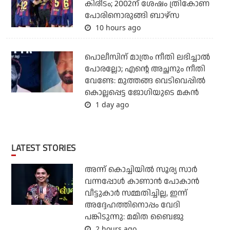
കിരീടം; 2002ന് ശേഷം ത്രികോണ
പോരിനൊരുങ്ങി ബാഴ്‌സ
10 hours ago
പൊലീസിന് മാത്രം നീതി ലഭിച്ചാല്‍
പോരല്ലോ; എന്റെ അച്ഛനും നീതി
വേണ്ടേ: മുത്തങ്ങ വെടിവെപ്പില്‍
കൊല്ലപ്പെട്ട ജോഗിയുടെ മകന്‍
1 day ago
LATEST STORIES
അന്ന് കൊച്ചിയില്‍ സൂര്യ സാര്‍
വന്നപ്പോള്‍ കാണാന്‍ പോകാന്‍
വീട്ടുകാര്‍ സമ്മതിച്ചില്ല, ഇന്ന്
അദ്ദേഹത്തിനൊപ്പം വേദി
പങ്കിടുന്നു: മമിത ബൈജു
2 hours ago