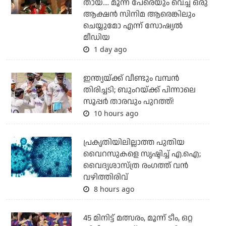
തായ്.... മൂന്ന് പേരെയും വെച്ച് ഒരു
ആക്ഷന്‍ സിനിമ ആരെങ്കിലും
ചെയ്യുമോ എന്ന് സോഷ്യല്‍
മീഡിയ
1 day ago
ഇന്ത്യയ്ക്ക് വീണ്ടും വമ്പന്‍
തിരിച്ചടി; ബുംറയ്ക്ക് പിന്നാലെ
സൂപ്പര്‍ താരവും പുറത്ത്!
10 hours ago
പ്രകൃതിയിലില്ലാത്ത പുതിയ
വൈറസുകളെ സൃഷ്ടിച്ച് എ.ഐ;
വൈദ്യശാസ്ത്ര രംഗത്ത് വന്‍
വഴിത്തിരിവ്
8 hours ago
45 മിനിട്ട് മത്സരം, മൂന്ന് ടീം, ഒറ്റ