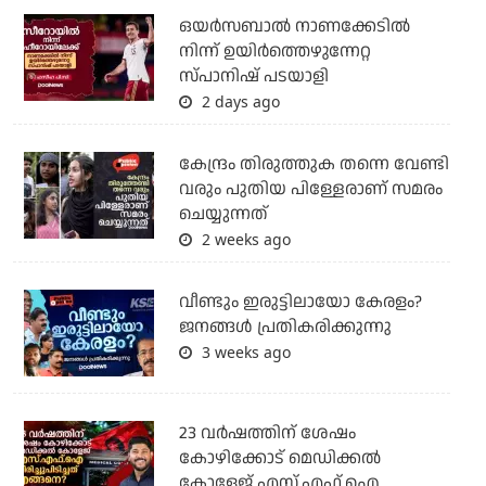
ഒയര്‍സബാൽ നാണക്കേടിൽ
നിന്ന് ഉയിർത്തെഴുന്നേറ്റ
സ്പാനിഷ് പടയാളി
2 days ago
കേന്ദ്രം തിരുത്തുക തന്നെ വേണ്ടി
വരും പുതിയ പിള്ളേരാണ് സമരം
ചെയ്യുന്നത്
2 weeks ago
വീണ്ടും ഇരുട്ടിലായോ കേരളം?
ജനങ്ങൾ പ്രതികരിക്കുന്നു
3 weeks ago
23 വർഷത്തിന് ശേഷം
കോഴിക്കോട് മെഡിക്കൽ
കോളേജ് എസ്.എഫ്.ഐ