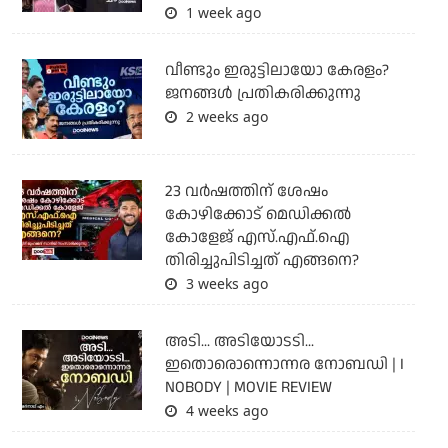
1 week ago
വീണ്ടും ഇരുട്ടിലായോ കേരളം?
ജനങ്ങൾ പ്രതികരിക്കുന്നു
2 weeks ago
23 വർഷത്തിന് ശേഷം
കോഴിക്കോട് മെഡിക്കൽ
കോളേജ് എസ്.എഫ്.ഐ
തിരിച്ചുപിടിച്ചത് എങ്ങനെ?
3 weeks ago
അടി... അടിയോടടി...
ഇതൊരൊന്നൊന്നര നോബഡി | I
NOBODY | MOVIE REVIEW
4 weeks ago