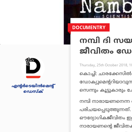
DOCUMENTRY
നമ്പി ദി സയന
ജീവിതം ഡോക
Thursday, 25th October 2018, 
കൊച്ചി: ചാരക്കേസില്
ഡോക്യുമെന്ററിയാവുന്
എന്റര്‍ടെയിന്‍മെന്റ്
സെന്നും കൂട്ടുകാരും ചേ
ഡെസ്‌ക്
നമ്പി നാരായണനെന്ന 
പരിചയപ്പെടുത്തുന്നത്.
ഔദ്യോഗികജീവിതം ഇല്
നാരായണന്റെ ജീവിതക