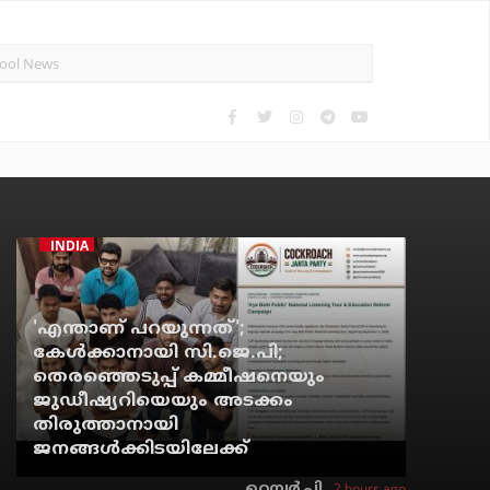
INDIA
'എന്താണ് പറയുന്നത്';
കേള്‍ക്കാനായി സി.ജെ.പി;
തെരഞ്ഞെടുപ്പ് കമ്മീഷനെയും
ജുഡീഷ്യറിയെയും അടക്കം
തിരുത്താനായി
ജനങ്ങള്‍ക്കിടയിലേക്ക്
2 hours ago
റെന്വര്‍ പി