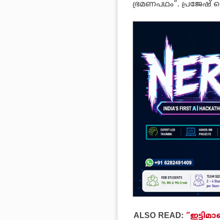
ഭ്രമണപഥം”. പ്രജേഷ് 
ALSO READ:
“ഇട്ടി