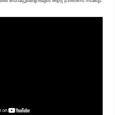
ില്‍ ഡോക്യുമെന്ററിയുടെ ആദ്യ പ്രദര്‍ശനം നടക്കും.