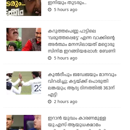
ഇനിയും തുടരും...
5 hours ago
കറുത്തപെണ്ണ പാട്ടിലെ
'വരുത്തപ്പെട്ടേ' എന്ന വാക്കിന്റെ
അർത്ഥം മനസിലായത് മറ്റൊരു
സിനിമ ഇറങ്ങിയപ്പോൾ: ബേണി
5 hours ago
കുല്‍ദീപും ജഡേജയും മാനവും
വിറപ്പിച്ചു; കട്ടയ്ക്ക് പൊരുതി
ലങ്കയും; ആദ്യ ദിനത്തില്‍ 363ന്
എട്ട്!
2 hours ago
ഇറാന്‍ യുദ്ധം കാരണമുള്ള
യു.എസ് ആയുധക്ഷാമം