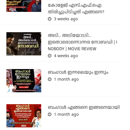
കോളേജ് എസ്.എഫ്.ഐ
തിരിച്ചുപിടിച്ചത് എങ്ങനെ?
3 weeks ago
അടി... അടിയോടടി...
ഇതൊരൊന്നൊന്നര നോബഡി | I
NOBODY | MOVIE REVIEW
4 weeks ago
ബംഗാള്‍ ഇന്നലെയും ഇന്നും
1 month ago
ബം​ഗാൾ എങ്ങനെ ഇങ്ങനെയായി
1 month ago