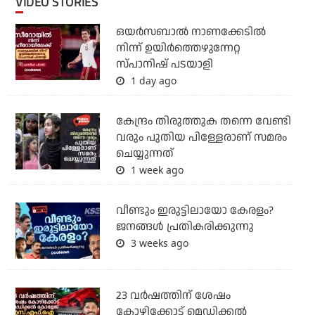
VIDEO STORIES
ഒയര്‍സബാൽ നാണക്കേടിൽ
നിന്ന് ഉയിർത്തെഴുന്നേറ്റ
സ്പാനിഷ് പടയാളി
1 day ago
കേന്ദ്രം തിരുത്തുക തന്നെ വേണ്ടി
വരും പുതിയ പിള്ളേരാണ് സമരം
ചെയ്യുന്നത്
1 week ago
വീണ്ടും ഇരുട്ടിലായോ കേരളം?
ജനങ്ങൾ പ്രതികരിക്കുന്നു
3 weeks ago
23 വർഷത്തിന് ശേഷം
കോഴിക്കോട് മെഡിക്കൽ